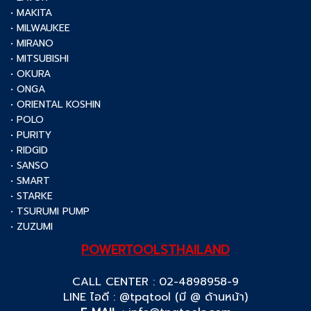
• MAKITA
• MILWAUKEE
• MIRANO
• MITSUBISHI
• OKURA
• ONGA
• ORIENTAL KOSHIN
• POLO
• PURITY
• RIDGID
• SANSO
• SMART
• STARKE
• TSURUMI PUMP
• ZUZUMI
POWERTOOLSTHAILAND
CALL CENTER : 02-4898958-9
LINE ไอดี : @tpqtool (มี @ ด้านหน้า)