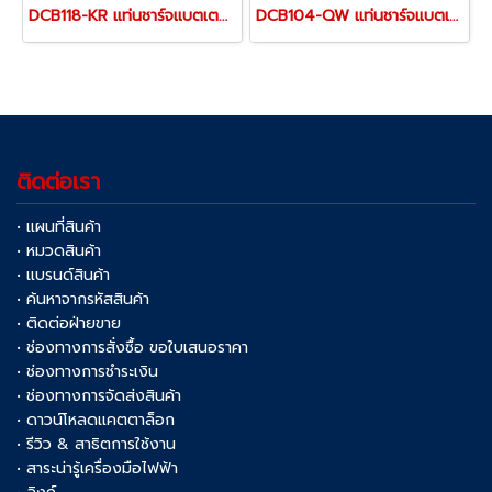
DCB118-KR แท่นชาร์จแบตเตอรี่ 20V/60MAX (ใช้ชาร์จแบตเตอรี่ 18V,20V ขึ้นไป)"DEWALT" ดีวอลท์
DCB104-QW แท่นชาร์จแบตเตอรี่ 4 ช่อง รุ่นชาร์จเร็ว "DEWALT" ดีวอลท์
ติดต่อเรา
• แผนที่สินค้า
• หมวดสินค้า
• แบรนด์สินค้า
• ค้นหาจากรหัสสินค้า
• ติดต่อฝ่ายขาย
• ช่องทางการสั่งซื้อ ขอใบเสนอราคา
• ช่องทางการชำระเงิน
• ช่องทางการจัดส่งสินค้า
• ดาวน์โหลดแคตตาล็อก
• รีวิว & สาธิตการใช้งาน
• สาระน่ารู้เครื่องมือไฟฟ้า