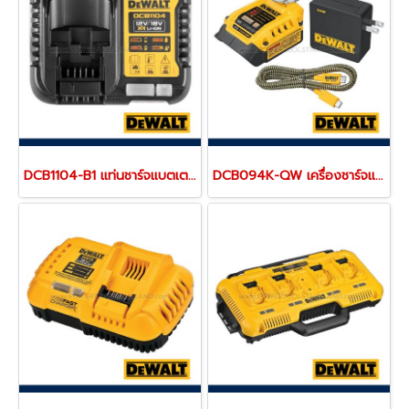
DCB1104-B1 แท่นชาร์จแบตเตอรี่ 12V/20V MAX (ใช้ชาร์จแบตเตอรี่ DEWALT ได้ทุกรุ่น) ขนาดเล็กพกพา "DEWALT" ดีวอลท์
DCB094K-QW เครื่องชาร์จแบตเตอรี่ 18V (20MAX) และพอร์ตชาร์จ USB-C Charging-Kit "DEWALT" ดีวอลท์