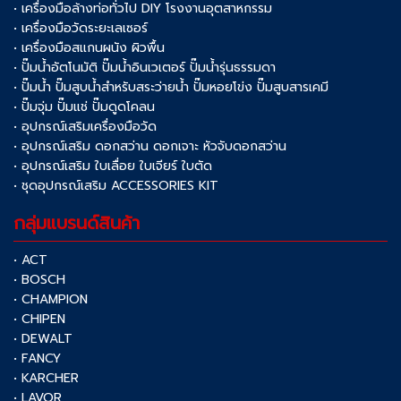
• เครื่องมือล้างท่อทั่วไป DIY โรงงานอุตสาหกรรม
• เครื่องมือวัดระยะเลเซอร์
• เครื่องมือสแกนผนัง ผิวพื้น
• ปั๊มน้ำอัตโนมัติ ปั๊มน้ำอินเวเตอร์ ปั๊มน้ำรุ่นธรรมดา
• ปั๊มน้ำ ปั๊มสูบน้ำสำหรับสระว่ายน้ำ ปั๊มหอยโข่ง ปั๊มสูบสารเคมี
• ปั๊มจุ่ม ปั๊มแช่ ปั๊มดูดโคลน
• อุปกรณ์เสริมเครื่องมือวัด
• อุปกรณ์เสริม ดอกสว่าน ดอกเจาะ หัวจับดอกสว่าน
• อุปกรณ์เสริม ใบเลื่อย ใบเจียร์ ใบตัด
• ชุดอุปกรณ์เสริม ACCESSORIES KIT
กลุ่มแบรนด์สินค้า
• ACT
• BOSCH
• CHAMPION
• CHIPEN
• DEWALT
• FANCY
• KARCHER
• LAVOR