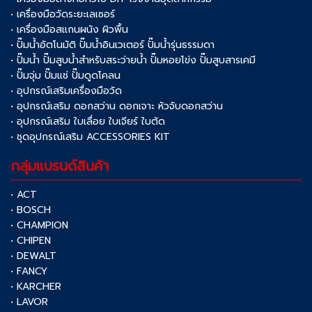
• เครื่องมือวัดระยะเลเซอร์
• เครื่องมือสแกนผนัง ผิวพื้น
• ปั๊มน้ำอัตโนมัติ ปั๊มน้ำอินเวเตอร์ ปั๊มน้ำรุ่นธรรมดา
• ปั๊มน้ำ ปั๊มสูบน้ำสำหรับสระว่ายน้ำ ปั๊มหอยโข่ง ปั๊มสูบสารเคมี
• ปั๊มจุ่ม ปั๊มแช่ ปั๊มดูดโคลน
• อุปกรณ์เสริมเครื่องมือวัด
• อุปกรณ์เสริม ดอกสว่าน ดอกเจาะ หัวจับดอกสว่าน
• อุปกรณ์เสริม ใบเลื่อย ใบเจียร์ ใบตัด
• ชุดอุปกรณ์เสริม ACCESSORIES KIT
กลุ่มแบรนด์สินค้า
• ACT
• BOSCH
• CHAMPION
• CHIPEN
• DEWALT
• FANCY
• KARCHER
• LAVOR