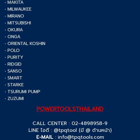
• MAKITA
• MILWAUKEE
• MIRANO
• MITSUBISHI
• OKURA
• ONGA
• ORIENTAL KOSHIN
• POLO
• PURITY
• RIDGID
• SANSO
• SMART
• STARKE
• TSURUMI PUMP
• ZUZUMI
POWERTOOLSTHAILAND
CALL CENTER : 02-4898958-9
LINE ไอดี : @tpqtool (มี @ ด้านหน้า)
E-MAIL
:
info@tpqtools.com