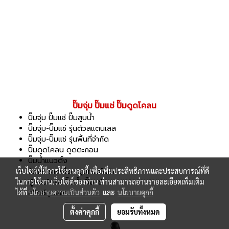
ปั๊มจุ่ม ปั๊มแช่ ปั๊มดูดโคลน
ปั๊มจุ่ม ปั๊มแช่ ปั๊มสูบน้ำ
ปั๊มจุ่ม-ปั๊มแช่ รุ่นตัวสแตนเลส
ปั๊มจุ่ม-ปั๊มแช่ รุ่นพื้นที่จำกัด
ปั๊มดูดโคลน ดูดตะกอน
ปั๊มน้ำแนวตั้ง
เว็บไซต์นี้มีการใช้งานคุกกี้ เพื่อเพิ่มประสิทธิภาพและประสบการณ์ที่ดี
ข้องอ รางเลื่อน อุปกรณ์เสริม
ในการใช้งานเว็บไซต์ของท่าน ท่านสามารถอ่านรายละเอียดเพิ่มเติม
ตู้คอนโทรล ปั๊มน้ำ-ปั๊มแช่
ได้ที่
นโยบายความเป็นส่วนตัว
และ
นโยบายคุกกี้
สวิตช์ลูกลอย
ตั้งค่าคุกกี้
ยอมรับทั้งหมด