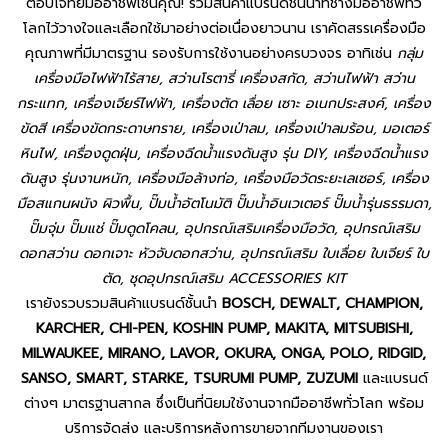
ตอบโจทย์มืออาชีพเช่นคุณ! รวมสินค้าแบรนด์ชั้นนำที่ช่างมืออาชีพทั่ว
โลกไว้วางใจและเลือกใช้มาอย่างต่อเนื่องยาวนาน เราคัดสรรเครื่องมือ
คุณภาพที่มีมาตรฐาน รองรับการใช้งานอย่างครบวงจร อาทิเช่น
กลุ่ม
เครื่องมือไฟฟ้าไร้สาย, สว่านโรตารี่ เครื่องสกัด, สว่านไฟฟ้า สว่าน
กระแทก, เครื่องเจียร์ไฟฟ้า, เครื่องตัด เลื่อย เซาะ อเนกประสงค์, เครื่อง
ขัดสี เครื่องขัดกระดาษทราย, เครื่องเป่าลม, เครื่องเป่าลมร้อน, มอเตอร์
หินไฟ, เครื่องดูดฝุ่น, เครื่องฉีดน้ำแรงดันสูง รุ่น DIY, เครื่องฉีดน้ำแรง
ดันสูง รุ่นงานหนัก, เครื่องมือล้างท่อ, เครื่องมือวัดระยะเลเซอร์, เครื่อง
มือสแกนผนัง ผิวพื้น, ปั๊มน้ำอัตโนมัติ ปั๊มน้ำอินเวเตอร์ ปั๊มน้ำรุ่นธรรมดา,
ปั๊มจุ่ม ปั๊มแช่ ปั๊มดูดโคลน, อุปกรณ์เสริมเครื่องมือวัด, อุปกรณ์เสริม
ดอกสว่าน ดอกเจาะ หัวจับดอกสว่าน, อุปกรณ์เสริม ใบเลื่อย ใบเจียร์ ใบ
ตัด, ชุดอุปกรณ์เสริม ACCESSORIES KIT
เรายังรวบรวมสินค้าแบรนด์ชั้นนำ
BOSCH, DEWALT, CHAMPION,
KARCHER, CHI-PEN, KOSHIN PUMP, MAKITA, MITSUBISHI,
MILWAUKEE, MIRANO, LAVOR, OKURA, ONGA, POLO, RIDGID,
SANSO, SMART, STARKE, TSURUMI PUMP, ZUZUMI
และแบรนด์
ต่างๆ มาตรฐานสากล ซึ่งเป็นที่นิยมใช้งานจากมืออาชีพทั่วโลก พร้อม
บริการจัดส่ง และบริการหลังการขายจากทีมงานของเรา