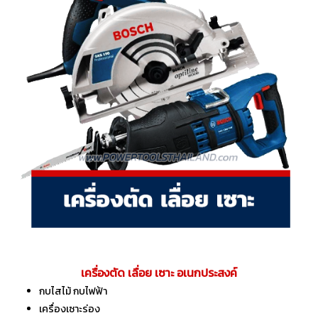
เครื่องตัด เลื่อย เซาะ อเนกประสงค์
กบไสไม้ กบไฟฟ้า
เครื่องเซาะร่อง