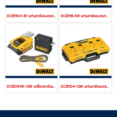
DCB1104-B1 แท่นชาร์จแบตเตอรี่ 12V/20V MAX (ใช้ชาร์จแบตเตอรี่ DEWALT ได้ทุกรุ่น) ขนาดเล็กพกพา "DEWALT" ดีวอลท์
DCB118-KR แท่นชาร์จแบตเตอรี่ 20V/60MAX (ใช้ชาร์จแบตเตอรี่ 18V,20V ขึ้นไป)"DEWALT" ดีวอลท์
DCB094K-QW เครื่องชาร์จแบตเตอรี่ 18V (20MAX) และพอร์ตชาร์จ USB-C Charging-Kit "DEWALT" ดีวอลท์
DCB104-QW แท่นชาร์จแบตเตอรี่ 4 ช่อง รุ่นชาร์จเร็ว "DEWALT" ดีวอลท์