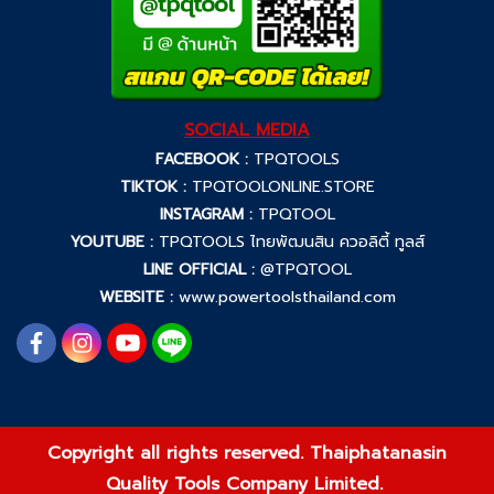
SOCIAL MEDIA
FACEBOOK :
TPQTOOLS
TIKTOK :
TPQTOOLONLINE.STORE
INSTAGRAM :
TPQTOOL
YOUTUBE :
TPQTOOLS ไทยพัฒนสิน ควอลิตี้ ทูลส์
LINE OFFICIAL :
@TPQTOOL
WEBSITE :
www.powertoolsthailand.com
Copyright all rights reserved. Thaiphatanasin
Quality Tools Company Limited.