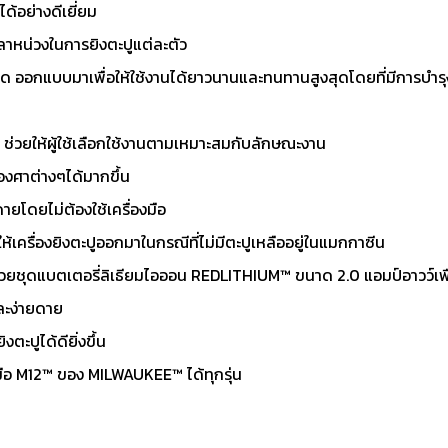
ด้อย่างดีเยี่ยม
ลาหน่วงในการยิงตะปูแต่ละตัว
าด ออกแบบมาเพื่อให้ใช้งานได้ยาวนานและทนทานสูงสุดโดยที่มีการบำร
ง ช่วยให้ผู้ใช้เลือกใช้งานตามเหมาะสมกับลักษณะงาน
มองศาต่างๆได้มากขึ้น
ยโดยไม่ต้องใช้เครื่องมือ
้เครื่องยิงตะปูออกมาในกรณีที่ไม่มีตะปูเหลืออยู่ในแมกกาซีน
้งด้วยชุดแบตเตอรี่ลิเธียมไอออน REDLITHIUM™ ขนาด 2.0 แอมป์อาวว์เพ
ละง่ายดาย
ตะปูได้ดียิ่งขึ้น
งมือ M12™ ของ MILWAUKEE™ ได้ทุกรุ่น