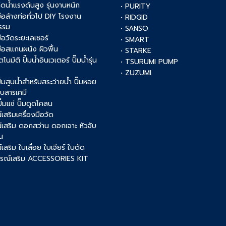
ฉีดน้ำแรงดันสูง รุ่นงานหนัก
• PURITY
งมือล้างท่อทั่วไป DIY โรงงาน
• RIDGID
รรม
• SANSO
มือวัดระยะเลเซอร์
• SMART
งมือสแกนผนัง ผิวพื้น
• STARKE
ัตโนมัติ ปั๊มน้ำอินเวเตอร์ ปั๊มน้ำรุ่น
• TSURUMI PUMP
• ZUZUMI
 ปั๊มสูบน้ำสำหรับสระว่ายน้ำ ปั๊มหอย
สูบสารเคมี
 ปั๊มแช่ ปั๊มดูดโคลน
เสริมเครื่องมือวัด
์เสริม ดอกสว่าน ดอกเจาะ หัวจับ
น
เสริม ใบเลื่อย ใบเจียร์ ใบตัด
ปกรณ์เสริม ACCESSORIES KIT