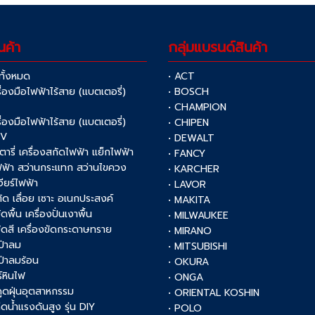
นค้า
กลุ่มแบรนด์สินค้า
าทั้งหมด
• ACT
รื่องมือไฟฟ้าไร้สาย (แบตเตอรี่)
• BOSCH
V
• CHAMPION
รื่องมือไฟฟ้าไร้สาย (แบตเตอรี่)
• CHIPEN
0V
• DEWALT
รตารี่ เครื่องสกัดไฟฟ้า แย็กไฟฟ้า
• FANCY
ฟฟ้า สว่านกระแทก สว่านไขควง
• KARCHER
เจียร์ไฟฟ้า
• LAVOR
งตัด เลื่อย เซาะ อเนกประสงค์
• MAKITA
ัดพื้น เครื่องปั่นเงาพื้น
• MILWAUKEE
งขัดสี เครื่องขัดกระดาษทราย
• MIRANO
เป่าลม
• MITSUBISHI
เป่าลมร้อน
• OKURA
์หินไฟ
• ONGA
งดูดฝุ่นอุตสาหกรรม
• ORIENTAL KOSHIN
ฉีดน้ำแรงดันสูง รุ่น DIY
• POLO