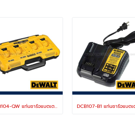
DCB104-QW แท่นชาร์จแบตเตอรี่ 4 ช่อง รุ่นชาร์จเร็ว "DEWALT" ดีวอลท์