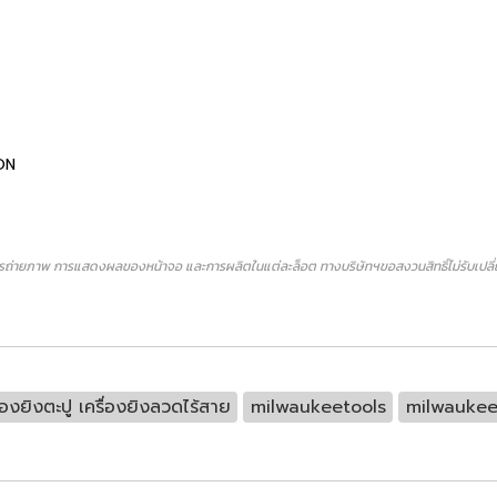
ON
ถ่ายภาพ การแสดงผลของหน้าจอ และการผลิตในแต่ละล็อต ทางบริษัทฯขอสงวนสิทธิ์ไม่รับเปลี่ยน
ื่องยิงตะปู เครื่องยิงลวดไร้สาย
milwaukeetools
milwaukee