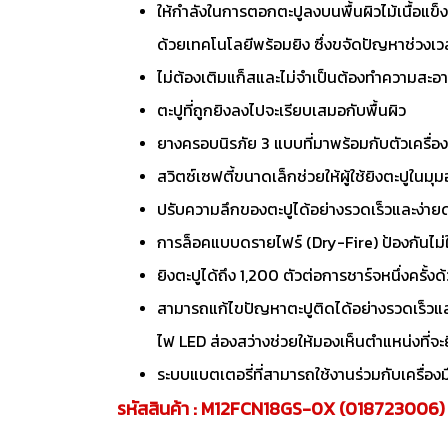
ให้กำลังในการตอกตะปูลงบนพื้นผิวไม้เนื้อแข็งไ
ด้วยเทคโนโลยีพร้อมยิง ซึ่งขจัดปัญหาช่วงเว
ไม่ต้องเติมแก็สและไม่จำเป็นต้องทำความสะอ
ตะปูที่ถูกยิงลงไปจะเรียบเสมอกับพื้นผิว
ยางครอบนิรภัย 3 แบบที่มาพร้อมกับตัวเครื่อ
สวิตซ์เซฟตี้ขนาดเล็กช่วยให้ผู้ใช้ยิงตะปูในมุ
ปรับความลึกของตะปูได้อย่างรวดเร็วและง่ายดา
การล็อคแบบดรายไฟร์ (Dry-Fire) ป้องกันไม่ให
ยิงตะปูได้ถึง 1,200 ตัวต่อการชาร์จหนึ่งครั
สามารถแก้ไขปัญหาตะปูติดได้อย่างรวดเร็วแ
ไฟ LED ส่องสว่างช่วยให้มองเห็นตำแหน่งที่จะยิง
ระบบแบตเตอรี่ที่สามารถใช้งานร่วมกับเครื่อ
รหัสสินค้า : M12FCN18GS-0X (018723006)