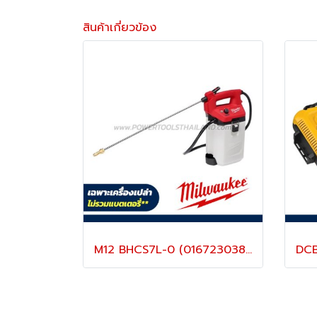
สินค้าเกี่ยวข้อง
M12 BHCS7L-0 (016723038) เครื่องพ่นยาไร้สายขนาด 7 ลิตร 12V (เครื่องเปล่า) MILWAUKEE (มิลวอคกี้)