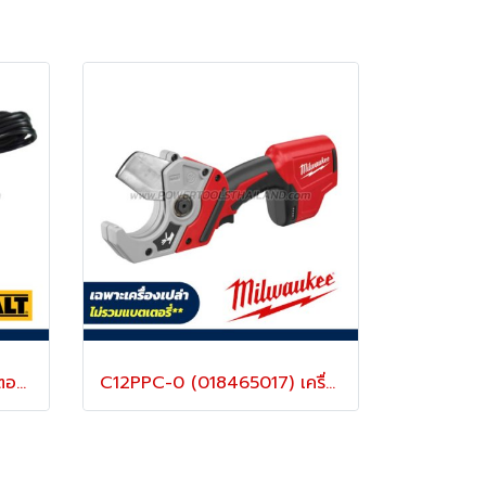
DCB107-B1 แท่นชาร์จแบตเตอรี่ 12V/20V MAX (ใช้ชาร์จแบตเตอรี่ DEWALT ได้ทุกรุ่น) "DEWALT" ดีวอลท์
C12PPC-0 (018465017) เครื่องตัดท่อไร้สาย 12V (เครื่องเปล่า) สำหรับตัดท่อ PVC/PEX ขนาดสูงสุด 50 มม. MILWAUKEE (มิลวอคกี้)