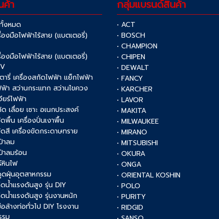
นค้า
กลุ่มแบรนด์สินค้า
าทั้งหมด
• ACT
รื่องมือไฟฟ้าไร้สาย (แบตเตอรี่)
• BOSCH
V
• CHAMPION
รื่องมือไฟฟ้าไร้สาย (แบตเตอรี่)
• CHIPEN
0V
• DEWALT
รตารี่ เครื่องสกัดไฟฟ้า แย็กไฟฟ้า
• FANCY
ฟฟ้า สว่านกระแทก สว่านไขควง
• KARCHER
เจียร์ไฟฟ้า
• LAVOR
งตัด เลื่อย เซาะ อเนกประสงค์
• MAKITA
ัดพื้น เครื่องปั่นเงาพื้น
• MILWAUKEE
งขัดสี เครื่องขัดกระดาษทราย
• MIRANO
เป่าลม
• MITSUBISHI
เป่าลมร้อน
• OKURA
์หินไฟ
• ONGA
งดูดฝุ่นอุตสาหกรรม
• ORIENTAL KOSHIN
ฉีดน้ำแรงดันสูง รุ่น DIY
• POLO
ฉีดน้ำแรงดันสูง รุ่นงานหนัก
• PURITY
งมือล้างท่อทั่วไป DIY โรงงาน
• RIDGID
รรม
• SANSO