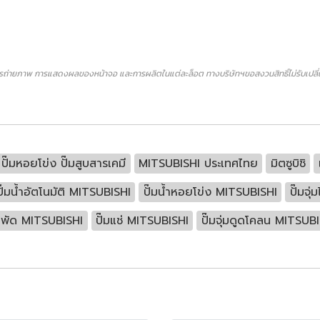
ถ่ายภาพ การแสดงผลของหน้าจอ และการผลิตในแต่ละล็อต ทางบริษัทฯขอสงวนสิทธิ์ไม่รับเปลี่ยน
ำ ปั๊มหอยโข่ง ปั๊มสูบสารเคมี
MITSUBISHI ประเทศไทย
มิตซูบิชิ
ปั๊มน้ำอัตโนมัติ MITSUBISHI
ปั๊มน้ำหอยโข่ง MITSUBISHI
ปั๊มจุ
ใบพัด MITSUBISHI
ปั๊มแช่ MITSUBISHI
ปั๊มจุ่มดูดโคลน MITSUB