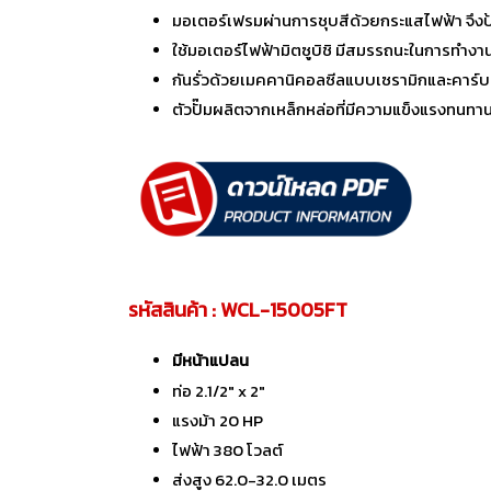
มอเตอร์เฟรมผ่านการชุบสีด้วยกระแสไฟฟ้า จึงป้
ใช้มอเตอร์ไฟฟ้ามิตซูบิชิ มีสมรรถนะในการทำง
กันรั่วด้วยเมคคานิคอลซีลแบบเซรามิกและคาร์บอน 
ตัวปั๊มผลิตจากเหล็กหล่อที่มีความแข็งแรงทนทา
รหัสสินค้า : WCL-15005FT
มีหน้าแปลน
ท่อ 2.1/2" x 2"
แรงม้า 20 HP
ไฟฟ้า 380 โวลต์
ส่งสูง 62.0-32.0 เมตร