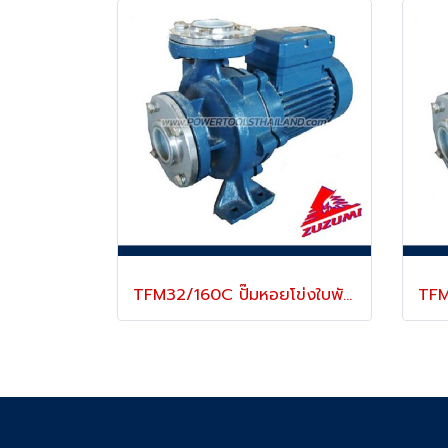
TFM32/160C ปั๊มหอยโข่งใบพัดเดียว มีหน้าแปลน ขนาดท่อ 2 นิ้ว x 2 นิ้ว 1500W/220V มีชุดป้องกันมอเตอร์ร้อนจัด ZUZUMI