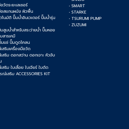
มือวัดระยะเลเซอร์
• SMART
งมือสแกนผนัง ผิวพื้น
• STARKE
ัตโนมัติ ปั๊มน้ำอินเวเตอร์ ปั๊มน้ำรุ่น
• TSURUMI PUMP
• ZUZUMI
 ปั๊มสูบน้ำสำหรับสระว่ายน้ำ ปั๊มหอย
สูบสารเคมี
 ปั๊มแช่ ปั๊มดูดโคลน
เสริมเครื่องมือวัด
์เสริม ดอกสว่าน ดอกเจาะ หัวจับ
น
เสริม ใบเลื่อย ใบเจียร์ ใบตัด
ปกรณ์เสริม ACCESSORIES KIT