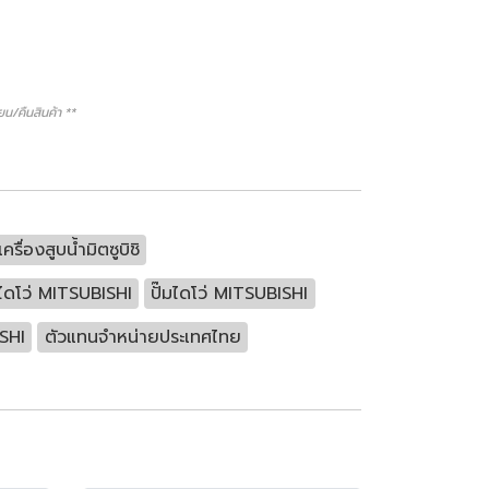
/คืนสินค้า **
เครื่องสูบน้ำมิตซูบิชิ
่มไดโว่ MITSUBISHI
ปั๊มไดโว่ MITSUBISHI
ISHI
ตัวแทนจำหน่ายประเทศไทย