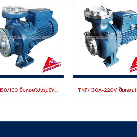
TFM50/160 ปั๊มหอยโข่งรุ่นมีหน้าแปลน ชนิดน้ำมาก แรงดันปานกลาง ขนาดท่อ 2 นิ้ว x 2 นิ้ว 2200W /220V ZUZUMI