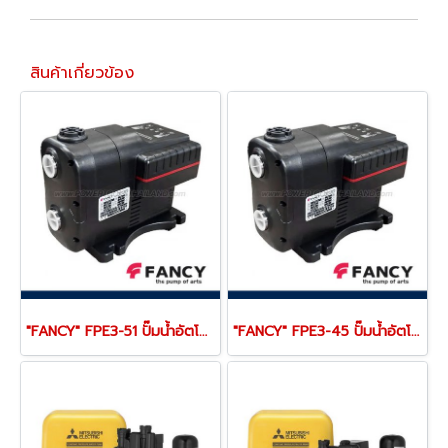
สินค้าเกี่ยวข้อง
"FANCY" FPE3-51 ปั๊มน้ำอัตโนมัติ แรงดันคงที่ มอเตอร์ IE5-ดูดน้ำเอง ขนาดท่อ 1 x 1 นิ้ว 1HP/0.75KW 220V ส่งสูง 51 เมตร
"FANCY" FPE3-45 ปั๊มน้ำอัตโนมัติ แรงดันคงที่ มอเตอร์ IE5-ดูดน้ำเอง ขนาดท่อ 1 x 1 นิ้ว 0.75HP/0.55KW 220V ส่งสูง 45 เมตร