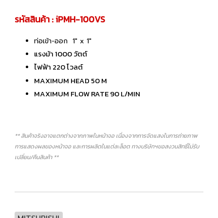
รหัสสินค้า : iPMH-100VS
ท่อเข้า-ออก 1" x 1"
แรงม้า 1000 วัตต์
ไฟฟ้า 220 โวลต์
MAXIMUM HEAD 50 M
MAXIMUM FLOW RATE 90 L/MIN
** สินค้าจริงอาจแตกต่างจากภาพในหน้าจอ เนื่องจากการจัดแสงในการถ่ายภาพ
การแสดงผลของหน้าจอ และการผลิตในแต่ละล็อต ทางบริษัทฯขอสงวนสิทธิ์ไม่รับ
เปลี่ยน/คืนสินค้า **