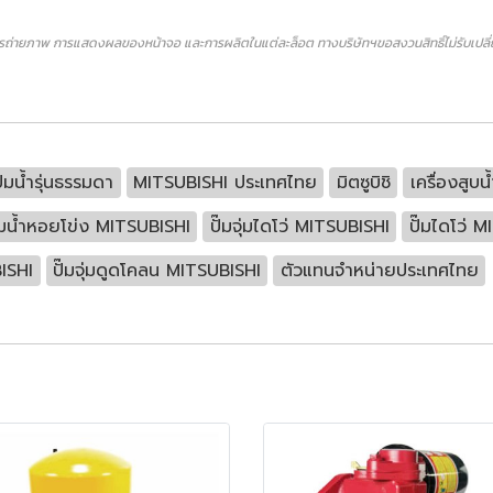
ถ่ายภาพ การแสดงผลของหน้าจอ และการผลิตในแต่ละล็อต ทางบริษัทฯขอสงวนสิทธิ์ไม่รับเปลี่ยน
ปั๊มน้ำรุ่นธรรมดา
MITSUBISHI ประเทศไทย
มิตซูบิชิ
เครื่องสูบน้
ั๊มน้ำหอยโข่ง MITSUBISHI
ปั๊มจุ่มไดโว่ MITSUBISHI
ปั๊มไดโว่ 
BISHI
ปั๊มจุ่มดูดโคลน MITSUBISHI
ตัวแทนจำหน่ายประเทศไทย