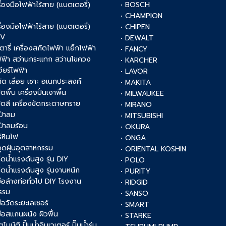
รื่องมือไฟฟ้าไร้สาย (แบตเตอรี่)
• BOSCH
V
• CHAMPION
รื่องมือไฟฟ้าไร้สาย (แบตเตอรี่)
• CHIPEN
0V
• DEWALT
รตารี่ เครื่องสกัดไฟฟ้า แย็กไฟฟ้า
• FANCY
ฟฟ้า สว่านกระแทก สว่านไขควง
• KARCHER
เจียร์ไฟฟ้า
• LAVOR
งตัด เลื่อย เซาะ อเนกประสงค์
• MAKITA
ัดพื้น เครื่องปั่นเงาพื้น
• MILWAUKEE
งขัดสี เครื่องขัดกระดาษทราย
• MIRANO
เป่าลม
• MITSUBISHI
เป่าลมร้อน
• OKURA
์หินไฟ
• ONGA
งดูดฝุ่นอุตสาหกรรม
• ORIENTAL KOSHIN
ฉีดน้ำแรงดันสูง รุ่น DIY
• POLO
ฉีดน้ำแรงดันสูง รุ่นงานหนัก
• PURITY
งมือล้างท่อทั่วไป DIY โรงงาน
• RIDGID
รรม
• SANSO
มือวัดระยะเลเซอร์
• SMART
งมือสแกนผนัง ผิวพื้น
• STARKE
ัตโนมัติ ปั๊มน้ำอินเวเตอร์ ปั๊มน้ำรุ่น