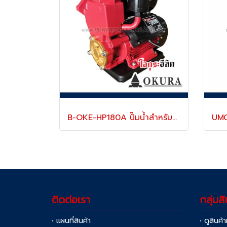
B-OKE-HP180A ปั๊มน้ำสำหรับบ้านพักอาศัย ท่อ 1 นิ้ว (25 มม.) มอเตอร์ 370 วัตต์/220V -50HZ ส่งสูงสุด 40 เมตร ขนาดถังแรงดัน 2.0 ลิตร (สำหรับบ้าน 1-4 ชั้น/4ห้องน้ำ) รุ่นประหยัด "OKURA โอกุระอีลิท"
ติดต่อเรา
กลุ่มสิ
• แผนที่สินค้า
• ดูสินค้