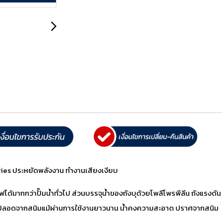
ries ประหยัดพลังงาน ทำงานเสียงเงียบ
้มากกว่าปั๊มน้ำทั่วไป ส่วนบรรจุน้ำของถังบุด้วยโพลีโพรพีลีน ถังแรงดัน 
จึงปลอดจากสนิมแม้ผ่านการใช้งานยาวนาน น้ำคงความสะอาด ปราศจากสนิม