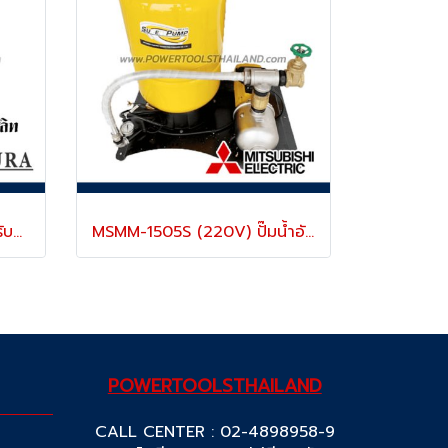
B-OKE-HP150A ปั๊มน้ำสำหรับบ้านพักอาศัย ท่อ 1 นิ้ว (25 มม.) มอเตอร์ 370 วัตต์/220V -50HZ ส่งสูงสุด 40 เมตร ขนาดถังแรงดัน 1.5 ลิตร (สำหรับบ้าน 1-3 ชั้น/3ห้องน้ำ) รุ่นประหยัด "OKURA โอกุระอีลิท"
MSMM-1505S (220V) ปั๊มน้ำอัตโนมัติ ชนิดหลายใบพัด ท่อ 2" x 2" แรงม้า 1500W 220V จำนวนชั้นที่ใช้ได้ 2-3 ชั้น MITSUBISHI
POWERTOOLSTHAILAND
CALL CENTER : 02-4898958-9