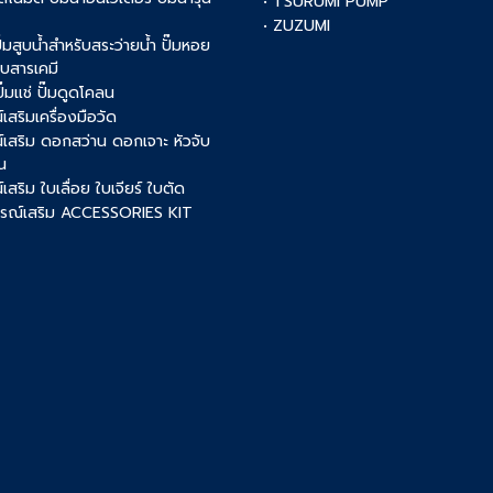
• TSURUMI PUMP
• ZUZUMI
 ปั๊มสูบน้ำสำหรับสระว่ายน้ำ ปั๊มหอย
สูบสารเคมี
 ปั๊มแช่ ปั๊มดูดโคลน
เสริมเครื่องมือวัด
์เสริม ดอกสว่าน ดอกเจาะ หัวจับ
น
เสริม ใบเลื่อย ใบเจียร์ ใบตัด
ปกรณ์เสริม ACCESSORIES KIT