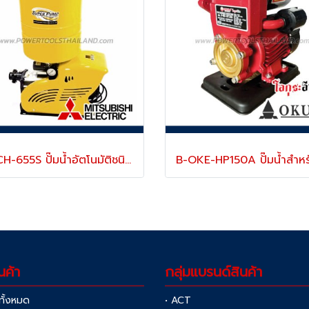
UMCH-655S ปั๊มน้ำอัตโนมัติชนิดถังแรงดัน ท่อ 1" x 1" แรงม้า 650W 220V ส่งสูง 39.2-6.8 ม. ขนาดถัง 18 ลิตร MITSUBISHI
นค้า
กลุ่มแบรนด์สินค้า
าทั้งหมด
• ACT