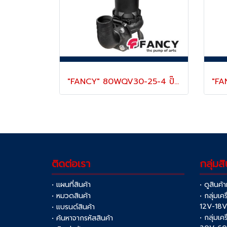
"FANCY" 80WQV30-25-4 ปั๊มแช่ดูดโคลน 3 นิ้ว กระแสไฟ 4.0 KW/ 5.5 แรง (380V) ส่งสูง 25 เมตร ใบพัดตัดเหล็ก 48HR
ติดต่อเรา
กลุ่มสิ
• แผนที่สินค้า
• ดูสินค้
• หมวดสินค้า
• กลุ่มเค
12V-18
• แบรนด์สินค้า
• กลุ่มเค
• ค้นหาจากรหัสสินค้า