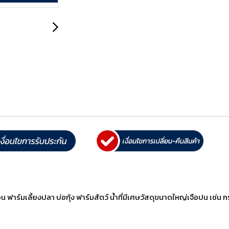
ฟาร์มเลี้ยงปลา บ่อกุ้ง ฟาร์มสัตว์ น้ำที่มีเศษวัสดุขนาดใหญ่เจือปน เช่น ก