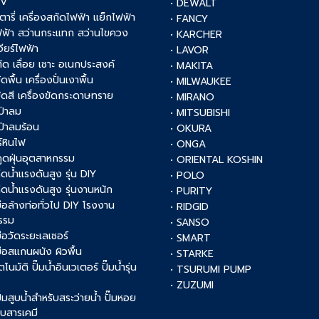
0V
• DEWALT
รตารี่ เครื่องสกัดไฟฟ้า แย็กไฟฟ้า
• FANCY
ฟฟ้า สว่านกระแทก สว่านไขควง
• KARCHER
เจียร์ไฟฟ้า
• LAVOR
งตัด เลื่อย เซาะ อเนกประสงค์
• MAKITA
ัดพื้น เครื่องปั่นเงาพื้น
• MILWAUKEE
งขัดสี เครื่องขัดกระดาษทราย
• MIRANO
เป่าลม
• MITSUBISHI
เป่าลมร้อน
• OKURA
์หินไฟ
• ONGA
งดูดฝุ่นอุตสาหกรรม
• ORIENTAL KOSHIN
ฉีดน้ำแรงดันสูง รุ่น DIY
• POLO
ฉีดน้ำแรงดันสูง รุ่นงานหนัก
• PURITY
งมือล้างท่อทั่วไป DIY โรงงาน
• RIDGID
รรม
• SANSO
มือวัดระยะเลเซอร์
• SMART
งมือสแกนผนัง ผิวพื้น
• STARKE
ัตโนมัติ ปั๊มน้ำอินเวเตอร์ ปั๊มน้ำรุ่น
• TSURUMI PUMP
• ZUZUMI
 ปั๊มสูบน้ำสำหรับสระว่ายน้ำ ปั๊มหอย
สูบสารเคมี