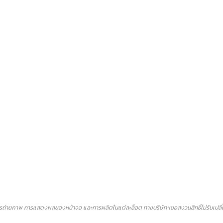
ถ่ายภาพ การแสดงผลของหน้าจอ และการผลิตในแต่ละล็อต ทางบริษัทฯขอสงวนสิทธิ์ไม่รับเปลี่ยน