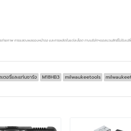
ถ่ายภาพ การแสดงผลของหน้าจอ และการผลิตในแต่ละล็อต ทางบริษัทฯขอสงวนสิทธิ์ไม่รับเปลี่ยน
เตอรี่และแท่นชาร์จ
M18HB3
milwaukeetools
milwaukee