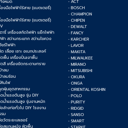
าทั้งหมด
• ACT
รื่องมือไฟฟ้าไร้สาย (แบตเตอรี่)
• BOSCH
V
• CHAMPION
รื่องมือไฟฟ้าไร้สาย (แบตเตอรี่)
• CHIPEN
0V
• DEWALT
รตารี่ เครื่องสกัดไฟฟ้า แย็กไฟฟ้า
• FANCY
ฟฟ้า สว่านกระแทก สว่านไขควง
• KARCHER
เจียร์ไฟฟ้า
• LAVOR
งตัด เลื่อย เซาะ อเนกประสงค์
• MAKITA
ัดพื้น เครื่องปั่นเงาพื้น
• MILWAUKEE
งขัดสี เครื่องขัดกระดาษทราย
• MIRANO
เป่าลม
• MITSUBISHI
เป่าลมร้อน
• OKURA
์หินไฟ
• ONGA
งดูดฝุ่นอุตสาหกรรม
• ORIENTAL KOSHIN
ฉีดน้ำแรงดันสูง รุ่น DIY
• POLO
ฉีดน้ำแรงดันสูง รุ่นงานหนัก
• PURITY
งมือล้างท่อทั่วไป DIY โรงงาน
• RIDGID
รรม
• SANSO
มือวัดระยะเลเซอร์
• SMART
งมือสแกนผนัง ผิวพื้น
• STARKE