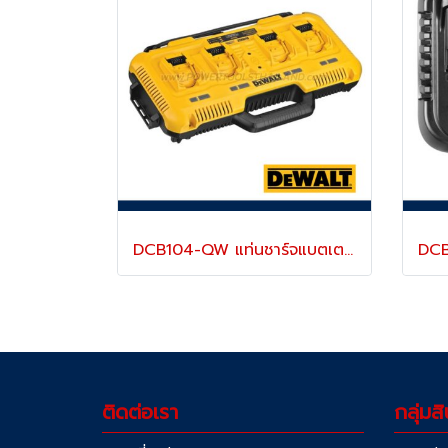
DCB104-QW แท่นชาร์จแบตเตอรี่ 4 ช่อง รุ่นชาร์จเร็ว "DEWALT" ดีวอลท์
ติดต่อเรา
กลุ่มสิ