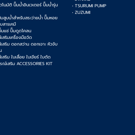
ัตโนมัติ ปั๊มน้ำอินเวเตอร์ ปั๊มน้ำรุ่น
• TSURUMI PUMP
• ZUZUMI
 ปั๊มสูบน้ำสำหรับสระว่ายน้ำ ปั๊มหอย
สูบสารเคมี
 ปั๊มแช่ ปั๊มดูดโคลน
เสริมเครื่องมือวัด
์เสริม ดอกสว่าน ดอกเจาะ หัวจับ
น
เสริม ใบเลื่อย ใบเจียร์ ใบตัด
ปกรณ์เสริม ACCESSORIES KIT