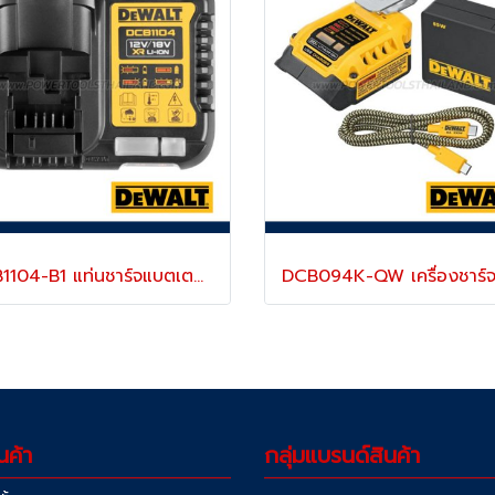
DCB1104-B1 แท่นชาร์จแบตเตอรี่ 12V/20V MAX (ใช้ชาร์จแบตเตอรี่ DEWALT ได้ทุกรุ่น) ขนาดเล็กพกพา "DEWALT" ดีวอลท์
นค้า
กลุ่มแบรนด์สินค้า