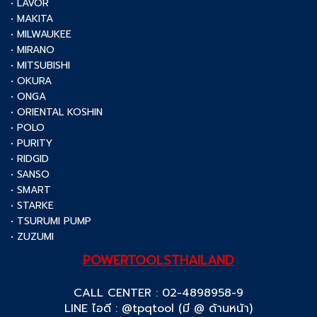
• LAVOR
• MAKITA
• MILWAUKEE
• MIRANO
• MITSUBISHI
• OKURA
• ONGA
• ORIENTAL KOSHIN
• POLO
• PURITY
• RIDGID
• SANSO
• SMART
• STARKE
• TSURUMI PUMP
• ZUZUMI
POWERTOOLSTHAILAND
CALL CENTER : 02-4898958-9
LINE ไอดี : @tpqtool (มี @ ด้านหน้า)