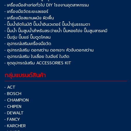
• เครื่องมือล้างท่อทั่วไป DIY โรงงานอุตสาหกรรม
• เครื่องมือวัดระยะเลเซอร์
• เครื่องมือสแกนผนัง ผิวพื้น
• ปั๊มน้ำอัตโนมัติ ปั๊มน้ำอินเวเตอร์ ปั๊มน้ำรุ่นธรรมดา
• ปั๊มน้ำ ปั๊มสูบน้ำสำหรับสระว่ายน้ำ ปั๊มหอยโข่ง ปั๊มสูบสารเคมี
• ปั๊มจุ่ม ปั๊มแช่ ปั๊มดูดโคลน
• อุปกรณ์เสริมเครื่องมือวัด
• อุปกรณ์เสริม ดอกสว่าน ดอกเจาะ หัวจับดอกสว่าน
• อุปกรณ์เสริม ใบเลื่อย ใบเจียร์ ใบตัด
• ชุดอุปกรณ์เสริม ACCESSORIES KIT
กลุ่มแบรนด์สินค้า
• ACT
• BOSCH
• CHAMPION
• CHIPEN
• DEWALT
• FANCY
• KARCHER