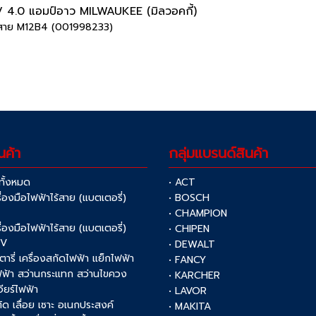
 4.0 แอมป์อาว MILWAUKEE (มิลวอคกี้)
ไร้สาย M12B4 (001998233)
นค้า
กลุ่มแบรนด์สินค้า
าทั้งหมด
• ACT
รื่องมือไฟฟ้าไร้สาย (แบตเตอรี่)
• BOSCH
V
• CHAMPION
รื่องมือไฟฟ้าไร้สาย (แบตเตอรี่)
• CHIPEN
0V
• DEWALT
รตารี่ เครื่องสกัดไฟฟ้า แย็กไฟฟ้า
• FANCY
ฟฟ้า สว่านกระแทก สว่านไขควง
• KARCHER
เจียร์ไฟฟ้า
• LAVOR
งตัด เลื่อย เซาะ อเนกประสงค์
• MAKITA