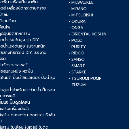
ัดพื้น เครื่องปั่นเงาพื้น
• MILWAUKEE
งขัดสี เครื่องขัดกระดาษทราย
• MIRANO
เป่าลม
• MITSUBISHI
เป่าลมร้อน
• OKURA
์หินไฟ
• ONGA
งดูดฝุ่นอุตสาหกรรม
• ORIENTAL KOSHIN
ฉีดน้ำแรงดันสูง รุ่น DIY
• POLO
ฉีดน้ำแรงดันสูง รุ่นงานหนัก
• PURITY
งมือล้างท่อทั่วไป DIY โรงงาน
• RIDGID
รรม
• SANSO
มือวัดระยะเลเซอร์
• SMART
งมือสแกนผนัง ผิวพื้น
• STARKE
ัตโนมัติ ปั๊มน้ำอินเวเตอร์ ปั๊มน้ำรุ่น
• TSURUMI PUMP
• ZUZUMI
 ปั๊มสูบน้ำสำหรับสระว่ายน้ำ ปั๊มหอย
สูบสารเคมี
 ปั๊มแช่ ปั๊มดูดโคลน
เสริมเครื่องมือวัด
์เสริม ดอกสว่าน ดอกเจาะ หัวจับ
น
เสริม ใบเลื่อย ใบเจียร์ ใบตัด