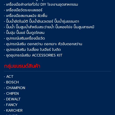
• เครื่องมือล้างท่อทั่วไป DIY โรงงานอุตสาหกรรม
• เครื่องมือวัดระยะเลเซอร์
• เครื่องมือสแกนผนัง ผิวพื้น
• ปั๊มน้ำอัตโนมัติ ปั๊มน้ำอินเวเตอร์ ปั๊มน้ำรุ่นธรรมดา
• ปั๊มน้ำ ปั๊มสูบน้ำสำหรับสระว่ายน้ำ ปั๊มหอยโข่ง ปั๊มสูบสารเคมี
• ปั๊มจุ่ม ปั๊มแช่ ปั๊มดูดโคลน
• อุปกรณ์เสริมเครื่องมือวัด
• อุปกรณ์เสริม ดอกสว่าน ดอกเจาะ หัวจับดอกสว่าน
• อุปกรณ์เสริม ใบเลื่อย ใบเจียร์ ใบตัด
• ชุดอุปกรณ์เสริม ACCESSORIES KIT
กลุ่มแบรนด์สินค้า
• ACT
• BOSCH
• CHAMPION
• CHIPEN
• DEWALT
• FANCY
• KARCHER