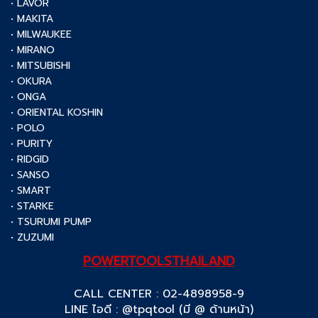
• LAVOR
• MAKITA
• MILWAUKEE
• MIRANO
• MITSUBISHI
• OKURA
• ONGA
• ORIENTAL KOSHIN
• POLO
• PURITY
• RIDGID
• SANSO
• SMART
• STARKE
• TSURUMI PUMP
• ZUZUMI
POWERTOOLSTHAILAND
CALL CENTER : 02-4898958-9
LINE ไอดี : @tpqtool (มี @ ด้านหน้า)