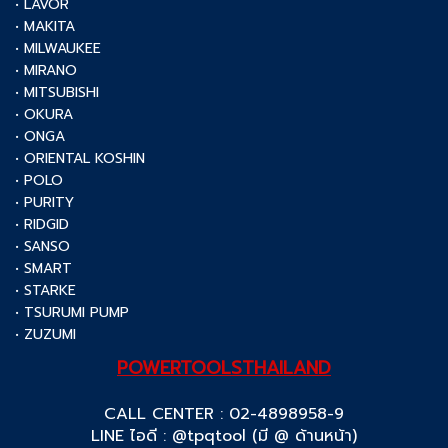
• LAVOR
• MAKITA
• MILWAUKEE
• MIRANO
• MITSUBISHI
• OKURA
• ONGA
• ORIENTAL KOSHIN
• POLO
• PURITY
• RIDGID
• SANSO
• SMART
• STARKE
• TSURUMI PUMP
• ZUZUMI
POWERTOOLSTHAILAND
CALL CENTER : 02-4898958-9
LINE ไอดี : @tpqtool (มี @ ด้านหน้า)