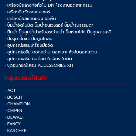
• เครื่องมือล้างท่อทั่วไป DIY โรงงานอุตสาหกรรม
• เครื่องมือวัดระยะเลเซอร์
• เครื่องมือสแกนผนัง ผิวพื้น
• ปั๊มน้ำอัตโนมัติ ปั๊มน้ำอินเวเตอร์ ปั๊มน้ำรุ่นธรรมดา
• ปั๊มน้ำ ปั๊มสูบน้ำสำหรับสระว่ายน้ำ ปั๊มหอยโข่ง ปั๊มสูบสารเคมี
• ปั๊มจุ่ม ปั๊มแช่ ปั๊มดูดโคลน
• อุปกรณ์เสริมเครื่องมือวัด
• อุปกรณ์เสริม ดอกสว่าน ดอกเจาะ หัวจับดอกสว่าน
• อุปกรณ์เสริม ใบเลื่อย ใบเจียร์ ใบตัด
• ชุดอุปกรณ์เสริม ACCESSORIES KIT
กลุ่มแบรนด์สินค้า
• ACT
• BOSCH
• CHAMPION
• CHIPEN
• DEWALT
• FANCY
• KARCHER