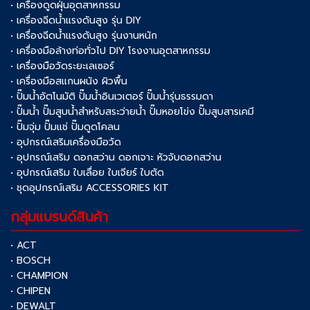
• เครื่องดูดฝุ่นอุตสาหกรรม
• เครื่องฉีดน้ำแรงดันสูง รุ่น DIY
• เครื่องฉีดน้ำแรงดันสูง รุ่นงานหนัก
• เครื่องมือล้างท่อทั่วไป DIY โรงงานอุตสาหกรรม
• เครื่องมือวัดระยะเลเซอร์
• เครื่องมือสแกนผนัง ผิวพื้น
• ปั๊มน้ำอัตโนมัติ ปั๊มน้ำอินเวเตอร์ ปั๊มน้ำรุ่นธรรมดา
• ปั๊มน้ำ ปั๊มสูบน้ำสำหรับสระว่ายน้ำ ปั๊มหอยโข่ง ปั๊มสูบสารเคมี
• ปั๊มจุ่ม ปั๊มแช่ ปั๊มดูดโคลน
• อุปกรณ์เสริมเครื่องมือวัด
• อุปกรณ์เสริม ดอกสว่าน ดอกเจาะ หัวจับดอกสว่าน
• อุปกรณ์เสริม ใบเลื่อย ใบเจียร์ ใบตัด
• ชุดอุปกรณ์เสริม ACCESSORIES KIT
กลุ่มแบรนด์สินค้า
• ACT
• BOSCH
• CHAMPION
• CHIPEN
• DEWALT