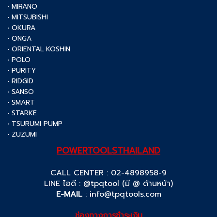
• MIRANO
• MITSUBISHI
• OKURA
• ONGA
• ORIENTAL KOSHIN
• POLO
• PURITY
• RIDGID
• SANSO
• SMART
• STARKE
• TSURUMI PUMP
• ZUZUMI
POWERTOOLSTHAILAND
CALL CENTER : 02-4898958-9
LINE ไอดี : @tpqtool (มี @ ด้านหน้า)
E-MAIL
:
info@tpqtools.com
ช่องทางการชำระเงิน