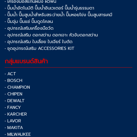
• เครื่องมือสแกนผนัง ผิวพื้น
• ปั๊มน้ำอัตโนมัติ ปั๊มน้ำอินเวเตอร์ ปั๊มน้ำรุ่นธรรมดา
• ปั๊มน้ำ ปั๊มสูบน้ำสำหรับสระว่ายน้ำ ปั๊มหอยโข่ง ปั๊มสูบสารเคมี
• ปั๊มจุ่ม ปั๊มแช่ ปั๊มดูดโคลน
• อุปกรณ์เสริมเครื่องมือวัด
• อุปกรณ์เสริม ดอกสว่าน ดอกเจาะ หัวจับดอกสว่าน
• อุปกรณ์เสริม ใบเลื่อย ใบเจียร์ ใบตัด
• ชุดอุปกรณ์เสริม ACCESSORIES KIT
กลุ่มแบรนด์สินค้า
• ACT
• BOSCH
• CHAMPION
• CHIPEN
• DEWALT
• FANCY
• KARCHER
• LAVOR
• MAKITA
• MILWAUKEE