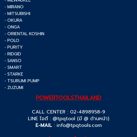
• MILWAUKEE
• MIRANO
• MITSUBISHI
• OKURA
• ONGA
• ORIENTAL KOSHIN
• POLO
• PURITY
• RIDGID
• SANSO
• SMART
• STARKE
• TSURUMI PUMP
• ZUZUMI
POWERTOOLSTHAILAND
CALL CENTER : 02-4898958-9
LINE ไอดี : @tpqtool (มี @ ด้านหน้า)
E-MAIL
:
info@tpqtools.com