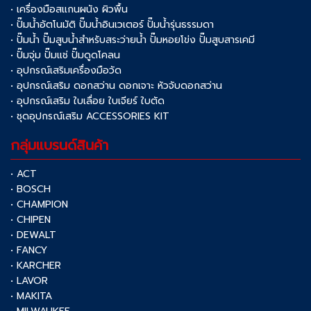
• เครื่องมือสแกนผนัง ผิวพื้น
• ปั๊มน้ำอัตโนมัติ ปั๊มน้ำอินเวเตอร์ ปั๊มน้ำรุ่นธรรมดา
• ปั๊มน้ำ ปั๊มสูบน้ำสำหรับสระว่ายน้ำ ปั๊มหอยโข่ง ปั๊มสูบสารเคมี
• ปั๊มจุ่ม ปั๊มแช่ ปั๊มดูดโคลน
• อุปกรณ์เสริมเครื่องมือวัด
• อุปกรณ์เสริม ดอกสว่าน ดอกเจาะ หัวจับดอกสว่าน
• อุปกรณ์เสริม ใบเลื่อย ใบเจียร์ ใบตัด
• ชุดอุปกรณ์เสริม ACCESSORIES KIT
กลุ่มแบรนด์สินค้า
• ACT
• BOSCH
• CHAMPION
• CHIPEN
• DEWALT
• FANCY
• KARCHER
• LAVOR
• MAKITA