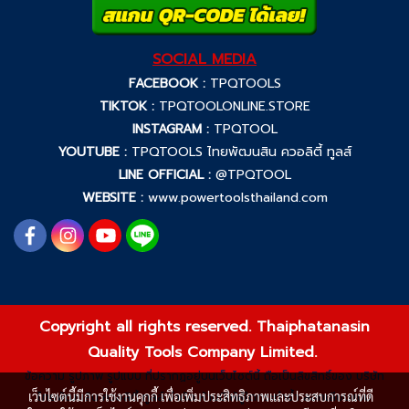
SOCIAL MEDIA
FACEBOOK :
TPQTOOLS
TIKTOK :
TPQTOOLONLINE.STORE
INSTAGRAM :
TPQTOOL
YOUTUBE :
TPQTOOLS ไทยพัฒนสิน ควอลิตี้ ทูลส์
LINE OFFICIAL :
@TPQTOOL
WEBSITE :
www.powertoolsthailand.com
Copyright all rights reserved. Thaiphatanasin
Quality Tools Company Limited.
ข้อความ รูปภาพ รูปแบบ ที่ปรากฏอยู่บนเว็บไซต์นี้ ถือเป็นลิขสิทธิ์ของ บริษัท
เว็บไซต์นี้มีการใช้งานคุกกี้ เพื่อเพิ่มประสิทธิภาพและประสบการณ์ที่ดี
ไทยพัฒนสิน ควอลิตี้ ทูลส์ จำกัด ห้ามมิให้ผู้ใดกระทำซ้ำ ลอกเลียนแบบ