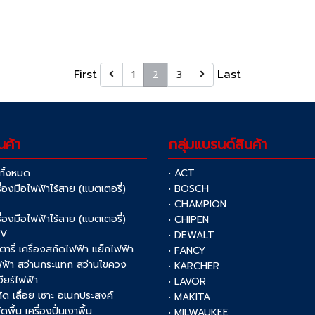
First
Last
1
2
3
นค้า
กลุ่มแบรนด์สินค้า
าทั้งหมด
• ACT
รื่องมือไฟฟ้าไร้สาย (แบตเตอรี่)
• BOSCH
V
• CHAMPION
รื่องมือไฟฟ้าไร้สาย (แบตเตอรี่)
• CHIPEN
0V
• DEWALT
รตารี่ เครื่องสกัดไฟฟ้า แย็กไฟฟ้า
• FANCY
ฟฟ้า สว่านกระแทก สว่านไขควง
• KARCHER
เจียร์ไฟฟ้า
• LAVOR
งตัด เลื่อย เซาะ อเนกประสงค์
• MAKITA
ัดพื้น เครื่องปั่นเงาพื้น
• MILWAUKEE