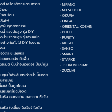
งขัดสี เครื่องขัดกระดาษทราย
• MIRANO
เป่าลม
• MITSUBISHI
เป่าลมร้อน
• OKURA
์หินไฟ
• ONGA
งดูดฝุ่นอุตสาหกรรม
• ORIENTAL KOSHIN
ฉีดน้ำแรงดันสูง รุ่น DIY
• POLO
ฉีดน้ำแรงดันสูง รุ่นงานหนัก
• PURITY
งมือล้างท่อทั่วไป DIY โรงงาน
• RIDGID
รรม
• SANSO
มือวัดระยะเลเซอร์
• SMART
งมือสแกนผนัง ผิวพื้น
• STARKE
ัตโนมัติ ปั๊มน้ำอินเวเตอร์ ปั๊มน้ำรุ่น
• TSURUMI PUMP
• ZUZUMI
 ปั๊มสูบน้ำสำหรับสระว่ายน้ำ ปั๊มหอย
สูบสารเคมี
 ปั๊มแช่ ปั๊มดูดโคลน
เสริมเครื่องมือวัด
์เสริม ดอกสว่าน ดอกเจาะ หัวจับ
น
เสริม ใบเลื่อย ใบเจียร์ ใบตัด