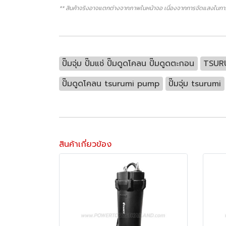
** สินค้าจริงอาจแตกต่างจากภาพในหน้าจอ เนื่องจากการจัดแสงในการ
ปั๊มจุ่ม ปั๊มแช่ ปั๊มดูดโคลน ปั๊มดูดตะกอน
TSUR
ปั๊มดูดโคลน tsurumi pump
ปั๊มจุ่ม tsurumi
สินค้าเกี่ยวข้อง