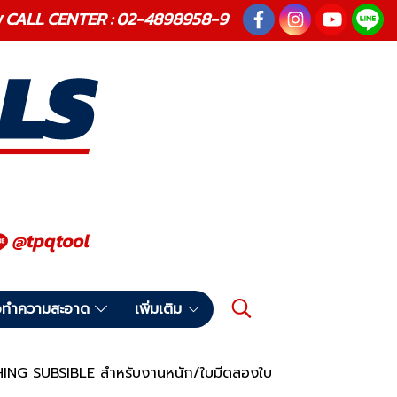
ณภาพ CALL CENTER : 02-4898958-9
มือทำความสะอาด
เพิ่มเติม
ASHING SUBSIBLE สำหรับงานหนัก/ใบมีดสองใบ