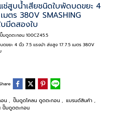
ช่สูบน้ำเสียชนิดใบพัดบดขยะ 4
.7.5 เมตร 380V SMASHING
ใบมีดสองใบ
น ปั๊มดูดตะกอน 100CZ45.5
บดขยะ 4 นิ้ว 7.5 แรงม้า ส่งสูง 17.7.5 เมตร 380V
บ
Share
ตะกอน
ปั๊มดูดโคลน ดูดตะกอน
แบรนด์สินค้า
,
,
,
คลน ปั๊มดูดตะกอน