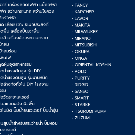
รตารี่ เครื่องสกัดไฟฟ้า แย็กไฟฟ้า
• FANCY
ฟฟ้า สว่านกระแทก สว่านไขควง
• KARCHER
เจียร์ไฟฟ้า
• LAVOR
งตัด เลื่อย เซาะ อเนกประสงค์
• MAKITA
ัดพื้น เครื่องปั่นเงาพื้น
• MILWAUKEE
งขัดสี เครื่องขัดกระดาษทราย
• MIRANO
เป่าลม
• MITSUBISHI
เป่าลมร้อน
• OKURA
์หินไฟ
• ONGA
งดูดฝุ่นอุตสาหกรรม
• ORIENTAL KOSHIN
ฉีดน้ำแรงดันสูง รุ่น DIY
• POLO
ฉีดน้ำแรงดันสูง รุ่นงานหนัก
• PURITY
งมือล้างท่อทั่วไป DIY โรงงาน
• RIDGID
รรม
• SANSO
มือวัดระยะเลเซอร์
• SMART
งมือสแกนผนัง ผิวพื้น
• STARKE
ัตโนมัติ ปั๊มน้ำอินเวเตอร์ ปั๊มน้ำรุ่น
• TSURUMI PUMP
• ZUZUMI
 ปั๊มสูบน้ำสำหรับสระว่ายน้ำ ปั๊มหอย
สูบสารเคมี