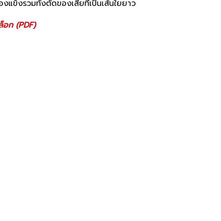
งแข็งรวมทั้งตัดของเสียที่เป็นเส้นใยยาว
ล็อก (PDF)