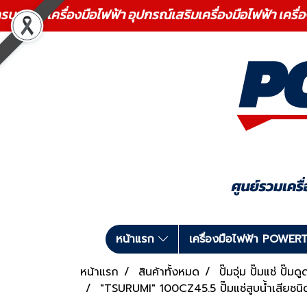
ร เครื่องมือไฟฟ้า อุปกรณ์เสริมเครื่องมือไฟฟ้า เครื่
หน้าแรก
เครื่องมือไฟฟ้า POWE
หน้าแรก
สินค้าทั้งหมด
ปั๊มจุ่ม ปั๊มแช่ ปั๊
"TSURUMI" 100CZ45.5 ปั๊มแช่สูบน้ำเสียช