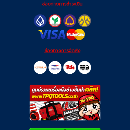
ช่องทางการชำระเงิน
ช่องทางการจัดส่ง