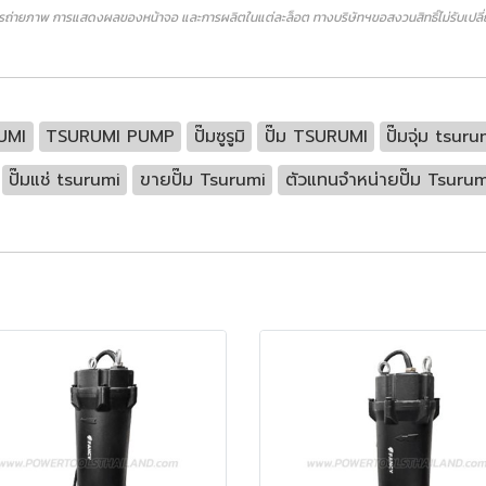
ถ่ายภาพ การแสดงผลของหน้าจอ และการผลิตในแต่ละล็อต ทางบริษัทฯขอสงวนสิทธิ์ไม่รับเปลี่ยน
UMI
TSURUMI PUMP
ปั๊มซูรูมิ
ปั๊ม TSURUMI
ปั๊มจุ่ม tsu
ปั๊มแช่ tsurumi
ขายปั๊ม Tsurumi
ตัวแทนจำหน่ายปั๊ม Tsurum