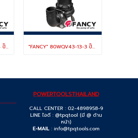
"FANCY" 80WQV30-25-4 ปั๊มแช่ดูดโคลน 3 นิ้ว กระแสไฟ 4.0 KW/ 5.5 แรง (380V) ส่งสูง 25 เมตร ใบพัดตัดเหล็ก 48HR
"FANCY" 80WQV43-13-3 ปั๊มแช่ดูดโคลน 3 นิ้ว กระแสไฟ 3.0 KW/ 4 แรง (380V) ส่งสูง 13 เมตร ใบพัดตัดเหล็ก 48HR
POWERTOOLSTHAILAND
CALL CENTER : 02-4898958-9
LINE ไอดี : @tpqtool (มี @ ด้าน
หน้า)
E-MAIL
:
info@tpqtools.com