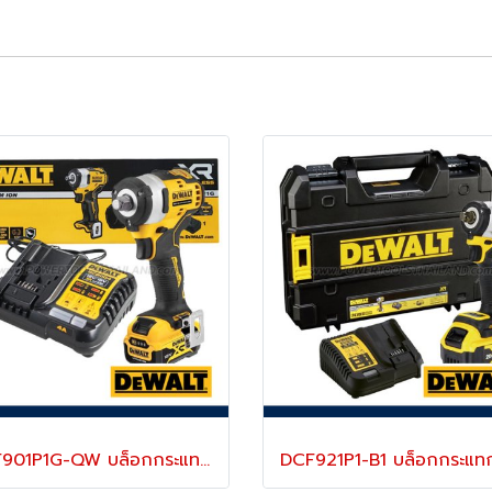
DCF901P1G-QW บล็อกกระแทกไร้สาย 1/2" 12V MAX (ขนาดเล็กน้ำหนักเบา) ไร้แปรงถ่าน แรงบิดสูงสุด 340 NM. ความเร็วรอบ 2850 RPM พร้อมแบตเตอรี่ 5.0AH + แท่นชาร์จ "DEWALT" ดีวอลท์