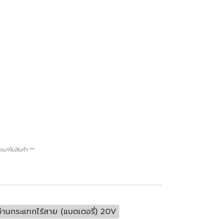
/คืนสินค้า **
่านกระแทกไร้สาย (แบตเตอรี่) 20V