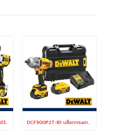
DCF921P1-B1 บล็อกกระแทกไร้สาย 1/2" 20V MAX (ขนาดเล็กน้ำหนักเบา) ไร้แปรงถ่าน แรงบิดสูงสุด 406 NM. ความเร็วรอบ 2800 RPM พร้อมแบตเตอรี่ 5.0AH "DEWALT" ดีวอลท์
DCF900P2T-B1 บล็อกกระแทกไร้สาย 1/2" 20V MAX ไร้แปรงถ่าน แรงบิดสูงสุด 1396 NM. ความเร็วรอบ 2000 RPM พร้อมแบตเตอรี่ 5.0AH "DEWALT" ดีวอลท์