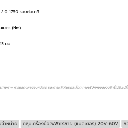
 / 0-1750 รอบต่อนาที
ันเมตร (Nm)
 13 มม.
ถ่ายภาพ การแสดงผลของหน้าจอ และการผลิตในแต่ละล็อต ทางบริษัทฯขอสงวนสิทธิ์ไม่รับเปลี่ยน
นจำหน่าย
กลุ่มเครื่องมือไฟฟ้าไร้สาย (แบตเตอรี่) 20V-60V
สว