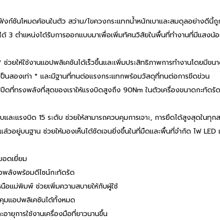
ังก์ชันโหมดค้อนในตัว สว่าน/ไขควงกระแทกน้ำหนักเบาและสมดุลอย่างดีนี้ถูกสร้
้ 3 ตำแหน่งได้รับการออกแบบมาเพื่อเพิ่มทัศนวิสัยในพื้นที่ทำงานที่มีแสง
 * ช่วยให้ใช้งานแอปพลิเคชันได้เร็วขึ้นและเพิ่มประสิทธิภาพการทำงานโดยมีขน
มขึ้นเป็นสองเท่า * และมีฐานที่ทนต่อแรงกระแทกพร้อมวัสดุที่ทนต่อการขีดข่วน
ปีดที่ทรงพลังที่สุดของเราให้แรงบิดสูงถึง 90Nm ในตัวเครื่องขนาดกะทัดรัด
ดับและแรงบิด 15 ระดับ ช่วยให้สามารถควบคุมการเจาะ, การยึดได้สูงสุดในทุก
ุงแล้วอยู่บนฐาน ช่วยให้มองเห็นได้ชัดเจนยิ่งขึ้นในที่มืดและพื้นที่จำกัด ไ
ยอดเยี่ยม
พลังพร้อมดีไซน์กะทัดรัด
แม่พิมพ์ ช่วยเพิ่มความสบายให้กับผู้ใช้
คุมแอปพลิเคชันได้ทั้งหมด
ะอายุการใช้งานเครื่องมือที่ยาวนานขึ้น