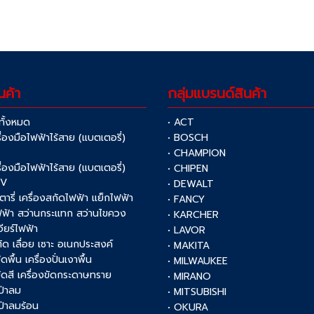
นค้า
กลุ่มแบรนด์สินค้า
าทั้งหมด
• ACT
รื่องมือไฟฟ้าไร้สาย (แบตเตอรี่)
• BOSCH
V
• CHAMPION
รื่องมือไฟฟ้าไร้สาย (แบตเตอรี่)
• CHIPEN
0V
• DEWALT
รตารี่ เครื่องสกัดไฟฟ้า แย็กไฟฟ้า
• FANCY
ฟฟ้า สว่านกระแทก สว่านไขควง
• KARCHER
เจียร์ไฟฟ้า
• LAVOR
งตัด เลื่อย เซาะ อเนกประสงค์
• MAKITA
ัดพื้น เครื่องปั่นเงาพื้น
• MILWAUKEE
งขัดสี เครื่องขัดกระดาษทราย
• MIRANO
เป่าลม
• MITSUBISHI
เป่าลมร้อน
• OKURA