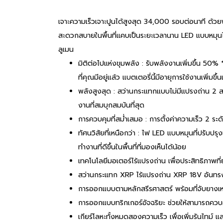
เจาะความเร็วเจาะปูนได้สูงสุด 34,000 รอบต่อนาที ด้วยฟ
สะดวกสบายในพื้นที่แคบเป็นระยะเวลานาน LED แบบหมุนได
ลูเมน
มิติต่อไปแห่งขุมพลัง : รับพลังงานเพิ่มขึ้น 50%
ที่คุณมีอยู่แล้ว แบตเตอรี่นี้มีอายุการใช้งานเพิ่
พลังสูงสุด : สว่านกระแทกแบบไม่มีแปรงถ่าน 2 ส
งานที่สมบุกสมบันที่สุด
การควบคุมที่สม่ำเสมอ : การตั้งค่าความเร็ว 2 ระ
ทัศนวิสัยที่เหนือกว่า : ไฟ LED แบบหมุนที่ปรับปร
ทำงานที่ดีขึ้นในพื้นที่ที่มองเห็นได้น้อย
เทคโนโลยีมอเตอร์ไร้แปรงถ่าน เพื่อประสิทธิภาพที่
สว่านกระแทก XRP ไร้แปรงถ่าน XRP 18V อันทรง
การออกแบบตามหลักสรีรศาสตร์ พร้อมที่จับยางเหนือ
การออกแบบทริกเกอร์อัจฉริยะ ช่วยให้สามารถควบ
เกียร์โลหะทั้งหมดสองความเร็ว เพื่อเพิ่มรันไทม์ แล