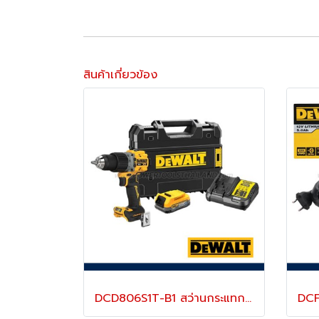
สินค้าเกี่ยวข้อง
DCD806S1T-B1 สว่านกระแทกไร้สาย (ไร้แปรงถ่าน) 20V MAX ขนาด 13 มม.แรงบิดสูงสุด 90NM./2000-34000RPM พร้อมแบตเตอรี่ POWERSTACK+ แท่นชาร์จ (ครบชุด) "DEWALT" ดีวอลท์