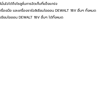
มั่นใจได้ถึงโซลูชั่นการจัดเก็บที่แข็งแกร่ง
ื่องมือ และเครื่องชาร์จลิเธียมไอออน DEWALT 18V อื่นๆ ทั้งหมด
ิเธียมไอออน DEWALT 18V อื่นๆ ได้ทั้งหมด