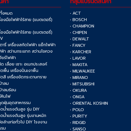
นค้า
กลุ่มแบรนด์สินค้า
าทั้งหมด
• ACT
รื่องมือไฟฟ้าไร้สาย (แบตเตอรี่)
• BOSCH
V
• CHAMPION
รื่องมือไฟฟ้าไร้สาย (แบตเตอรี่)
• CHIPEN
0V
• DEWALT
รตารี่ เครื่องสกัดไฟฟ้า แย็กไฟฟ้า
• FANCY
ฟฟ้า สว่านกระแทก สว่านไขควง
• KARCHER
เจียร์ไฟฟ้า
• LAVOR
งตัด เลื่อย เซาะ อเนกประสงค์
• MAKITA
ัดพื้น เครื่องปั่นเงาพื้น
• MILWAUKEE
งขัดสี เครื่องขัดกระดาษทราย
• MIRANO
เป่าลม
• MITSUBISHI
เป่าลมร้อน
• OKURA
์หินไฟ
• ONGA
งดูดฝุ่นอุตสาหกรรม
• ORIENTAL KOSHIN
ฉีดน้ำแรงดันสูง รุ่น DIY
• POLO
ฉีดน้ำแรงดันสูง รุ่นงานหนัก
• PURITY
งมือล้างท่อทั่วไป DIY โรงงาน
• RIDGID
รรม
• SANSO