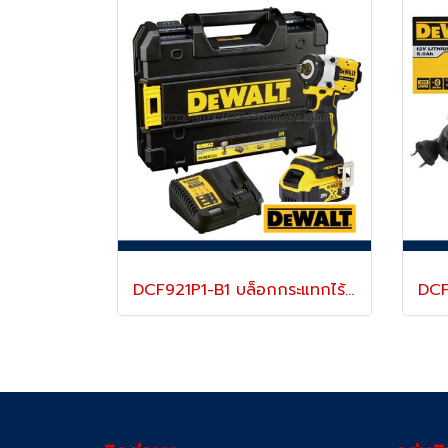
DCF921P1-B1 บล็อกกระแทกไร้สาย 1/2" 20V MAX (ขนาดเล็กน้ำหนักเบา) ไร้แปรงถ่าน แรงบิดสูงสุด 406 NM. ความเร็วรอบ 2800 RPM พร้อมแบตเตอรี่ 5.0AH "DEWALT" ดีวอลท์