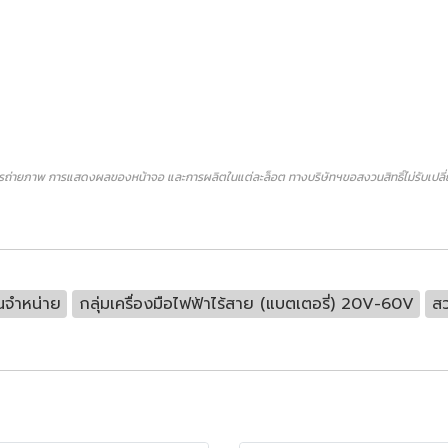
ถ่ายภาพ การแสดงผลของหน้าจอ และการผลิตในแต่ละล็อต ทางบริษัทฯขอสงวนสิทธิ์ไม่รับเปลี่ยน
นจำหน่าย
กลุ่มเครื่องมือไฟฟ้าไร้สาย (แบตเตอรี่) 20V-60V
สว