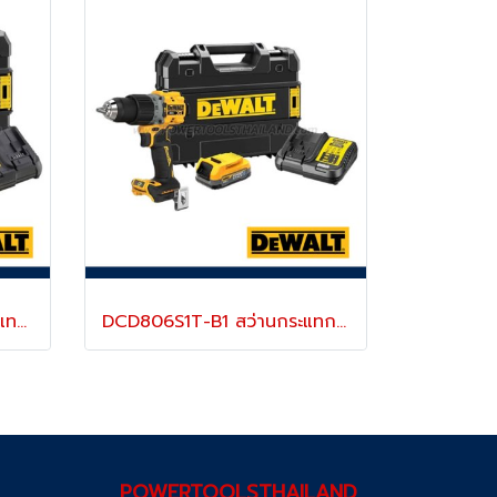
DCF900P2T-B1 บล็อกกระแทกไร้สาย 1/2" 20V MAX ไร้แปรงถ่าน แรงบิดสูงสุด 1396 NM. ความเร็วรอบ 2000 RPM พร้อมแบตเตอรี่ 5.0AH "DEWALT" ดีวอลท์
DCD806S1T-B1 สว่านกระแทกไร้สาย (ไร้แปรงถ่าน) 20V MAX ขนาด 13 มม.แรงบิดสูงสุด 90NM./2000-34000RPM พร้อมแบตเตอรี่ POWERSTACK+ แท่นชาร์จ (ครบชุด) "DEWALT" ดีวอลท์
POWERTOOLSTHAILAND