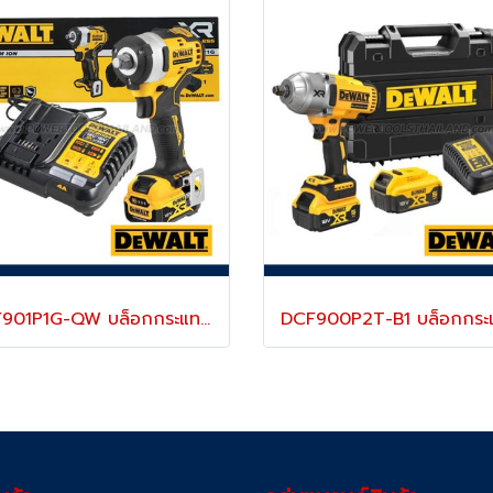
DCF901P1G-QW บล็อกกระแทกไร้สาย 1/2" 12V MAX (ขนาดเล็กน้ำหนักเบา) ไร้แปรงถ่าน แรงบิดสูงสุด 340 NM. ความเร็วรอบ 2850 RPM พร้อมแบตเตอรี่ 5.0AH + แท่นชาร์จ "DEWALT" ดีวอลท์