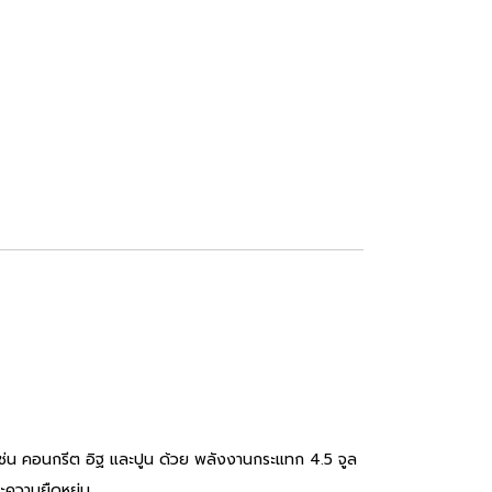
 เช่น คอนกรีต อิฐ และปูน ด้วย พลังงานกระแทก 4.5 จูล
ะความยืดหยุ่น