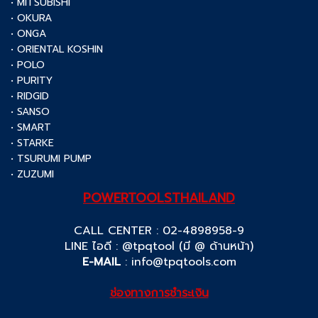
• MITSUBISHI
• OKURA
• ONGA
• ORIENTAL KOSHIN
• POLO
• PURITY
• RIDGID
• SANSO
• SMART
• STARKE
• TSURUMI PUMP
• ZUZUMI
POWERTOOLSTHAILAND
CALL CENTER : 02-4898958-9
LINE ไอดี : @tpqtool (มี @ ด้านหน้า)
E-MAIL
:
info@tpqtools.com
ช่องทางการชำระเงิน