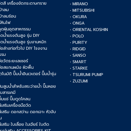
งขัดสี เครื่องขัดกระดาษทราย
• MIRANO
เป่าลม
• MITSUBISHI
เป่าลมร้อน
• OKURA
์หินไฟ
• ONGA
งดูดฝุ่นอุตสาหกรรม
• ORIENTAL KOSHIN
ฉีดน้ำแรงดันสูง รุ่น DIY
• POLO
ฉีดน้ำแรงดันสูง รุ่นงานหนัก
• PURITY
งมือล้างท่อทั่วไป DIY โรงงาน
• RIDGID
รรม
• SANSO
มือวัดระยะเลเซอร์
• SMART
งมือสแกนผนัง ผิวพื้น
• STARKE
ัตโนมัติ ปั๊มน้ำอินเวเตอร์ ปั๊มน้ำรุ่น
• TSURUMI PUMP
• ZUZUMI
 ปั๊มสูบน้ำสำหรับสระว่ายน้ำ ปั๊มหอย
สูบสารเคมี
 ปั๊มแช่ ปั๊มดูดโคลน
เสริมเครื่องมือวัด
์เสริม ดอกสว่าน ดอกเจาะ หัวจับ
น
เสริม ใบเลื่อย ใบเจียร์ ใบตัด
ปกรณ์เสริม ACCESSORIES KIT