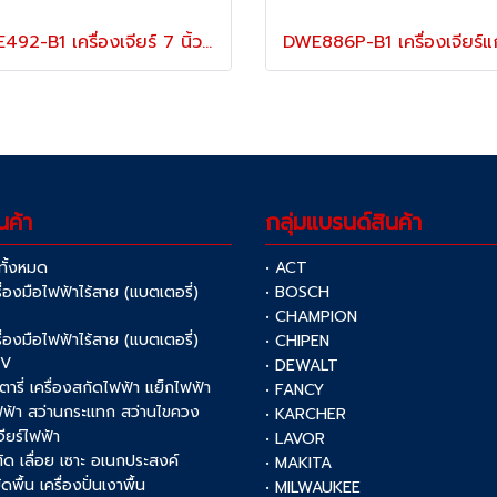
DWE492-B1 เครื่องเจียร์ 7 นิ้ว / 180 มม. สวิตช์ไกปืน กำลังไฟ 2200W ความเร็วรอบ 6600RPM "DEWALT" ดีวอลท์
นค้า
กลุ่มแบรนด์สินค้า
าทั้งหมด
• ACT
รื่องมือไฟฟ้าไร้สาย (แบตเตอรี่)
• BOSCH
V
• CHAMPION
รื่องมือไฟฟ้าไร้สาย (แบตเตอรี่)
• CHIPEN
0V
• DEWALT
รตารี่ เครื่องสกัดไฟฟ้า แย็กไฟฟ้า
• FANCY
ฟฟ้า สว่านกระแทก สว่านไขควง
• KARCHER
เจียร์ไฟฟ้า
• LAVOR
งตัด เลื่อย เซาะ อเนกประสงค์
• MAKITA
ัดพื้น เครื่องปั่นเงาพื้น
• MILWAUKEE