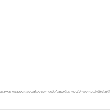
ถ่ายภาพ การแสดงผลของหน้าจอ และการผลิตในแต่ละล็อต ทางบริษัทฯขอสงวนสิทธิ์ไม่รับเปลี่ยน