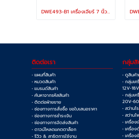
DWE493-B1 เครื่องเจียร์ 7 นิ้ว / 180 มม. สวิตช์ไกปืน กำลังไฟ 2200W ความเร็วรอบ 8500RPM "DEWALT" ดีวอลท์
ติดต่อเรา
กลุ่มสิ
• แผนที่สินค้า
• ดูสินค้
• หมวดสินค้า
• กลุ่มเค
12V-18
• แบรนด์สินค้า
• กลุ่มเค
• ค้นหาจากรหัสสินค้า
20V-6
• ติดต่อฝ่ายขาย
• สว่านโ
• ช่องทางการสั่งซื้อ ขอใบเสนอราคา
• สว่านไ
• ช่องทางการชำระเงิน
• เครื่อง
• ช่องทางการจัดส่งสินค้า
• เครื่อ
• ดาวน์โหลดแคตตาล็อก
• เครื่องข
• รีวิว & สาธิตการใช้งาน