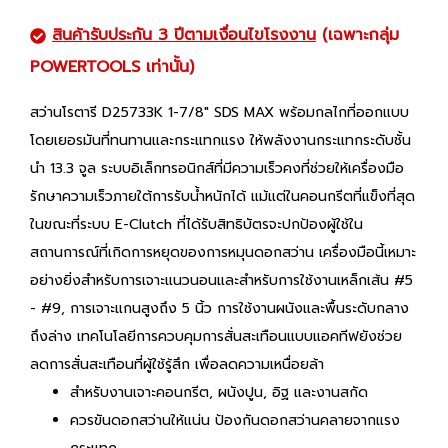
สินค้ารับประกัน 3 ปีตามเงื่อนไขโรงงาน
(เฉพาะกลุ่ม
POWERTOOLS เท่านั้น)
สว่านโรตารี D25733K 1-7/8" SDS MAX พร้อมกลไกที่ออกแบบ
โดยเยอรมันที่ทนทานและกระแทกแรง ให้พลังงานกระแทกระดับชั้น
นำ 13.3 จูล ระบบอิเล็กทรอนิกส์ที่มีความเร็วคงที่ช่วยให้เครื่องมือ
รักษาความเร็วภายใต้การรับน้ำหนักได้ แม้แต่ในคอนกรีตที่แข็งที่สุด
ในขณะที่ระบบ E-Clutch ที่ได้รับสิทธิบัตรจะปกป้องผู้ใช้ใน
สถานการณ์ที่เกิดการหยุดของการหมุนดอกสว่าน เครื่องมือนี้เหมาะ
อย่างยิ่งสำหรับการเจาะแนวนอนและสำหรับการใช้งานเหล็กเส้น #5
- #9, การเจาะแกนสูงถึง 5 นิ้ว การใช้งานผนังและพื้นระดับกลาง
ถึงล่าง เทคโนโลยีการควบคุมการสั่นสะเทือนแบบแอคทีฟยังช่วย
ลดการสั่นสะเทือนที่ผู้ใช้รู้สึก เพื่อลดความเหนื่อยล้า
สำหรับงานเจาะคอนกรีต, ผนังปูน, อิฐ และงานสกัด
ควรขันดอกสว่านให้แน่น ป้องกันดอกสว่านคลายจากแรง