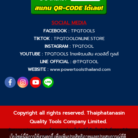
SOCIAL MEDIA
FACEBOOK :
TPQTOOLS
TIKTOK :
TPQTOOLONLINE.STORE
INSTAGRAM :
TPQTOOL
YOUTUBE :
TPQTOOLS ไทยพัฒนสิน ควอลิตี้ ทูลส์
LINE OFFICIAL :
@TPQTOOL
WEBSITE :
www.powertoolsthailand.com
Copyright all rights reserved. Thaiphatanasin
Quality Tools Company Limited.
ข้อความ รูปภาพ รูปแบบ ที่ปรากฏอยู่บนเว็บไซต์นี้ ถือเป็นลิขสิทธิ์ของ บริษัท
เว็บไซต์นี้มีการใช้งานคุกกี้ เพื่อเพิ่มประสิทธิภาพและประสบการณ์ที่ดี
ไทยพัฒนสิน ควอลิตี้ ทูลส์ จำกัด ห้ามมิให้ผู้ใดกระทำซ้ำ ลอกเลียนแบบ