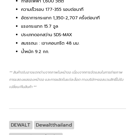
กำลังไฟฟ้า 1,600 วัตต์
ความเร็วรอบ 177-355 รอบต่อนาที
อัตราการกระแทก 1,350-2,707 ครั้งต่อนาที
แรงกระแทก 15.7 จูล
ประเภทดอกสว่าน SDS-MAX
สมรรถนะ : เจาะคอนกรีต 48 มม.
น้ำหนัก 9.2 กก.
** สินค้าจริงอาจแตกต่างจากภาพในหน้าจอ เนื่องจากการจัดแสงในการถ่ายภาพ
การแสดงผลของหน้าจอ และการผลิตในแต่ละล็อต ทางบริษัทฯขอสงวนสิทธิ์ไม่รับ
เปลี่ยน/คืนสินค้า **
DEWALT
Dewaltthailand