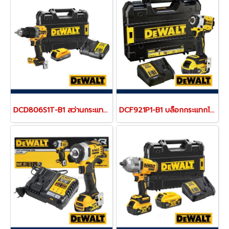
DCD806S1T-B1 สว่านกระแทกไร้สาย (ไร้แปรงถ่าน) 20V MAX ขนาด 13 มม.แรงบิดสูงสุด 90NM./2000-34000RPM พร้อมแบตเตอรี่ POWERSTACK+ แท่นชาร์จ (ครบชุด) "DEWALT" ดีวอลท์
DCF921P1-B1 บล็อกกระแทกไร้สาย 1/2" 20V MAX (ขนาดเล็กน้ำหนักเบา) ไร้แปรงถ่าน แรงบิดสูงสุด 406 NM. ความเร็วรอบ 2800 RPM พร้อมแบตเตอรี่ 5.0AH "DEWALT" ดีวอลท์