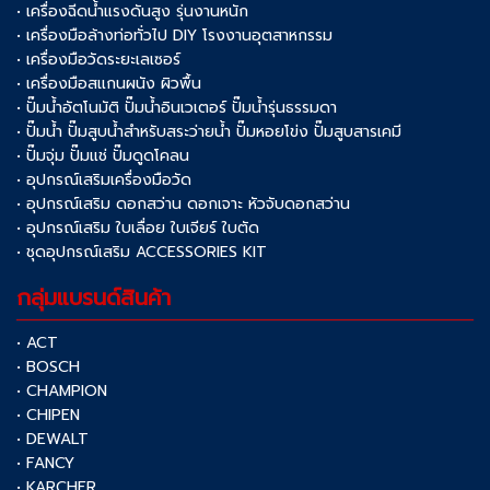
• เครื่องฉีดน้ำแรงดันสูง รุ่นงานหนัก
• เครื่องมือล้างท่อทั่วไป DIY โรงงานอุตสาหกรรม
• เครื่องมือวัดระยะเลเซอร์
• เครื่องมือสแกนผนัง ผิวพื้น
• ปั๊มน้ำอัตโนมัติ ปั๊มน้ำอินเวเตอร์ ปั๊มน้ำรุ่นธรรมดา
• ปั๊มน้ำ ปั๊มสูบน้ำสำหรับสระว่ายน้ำ ปั๊มหอยโข่ง ปั๊มสูบสารเคมี
• ปั๊มจุ่ม ปั๊มแช่ ปั๊มดูดโคลน
• อุปกรณ์เสริมเครื่องมือวัด
• อุปกรณ์เสริม ดอกสว่าน ดอกเจาะ หัวจับดอกสว่าน
• อุปกรณ์เสริม ใบเลื่อย ใบเจียร์ ใบตัด
• ชุดอุปกรณ์เสริม ACCESSORIES KIT
กลุ่มแบรนด์สินค้า
• ACT
• BOSCH
• CHAMPION
• CHIPEN
• DEWALT
• FANCY
• KARCHER