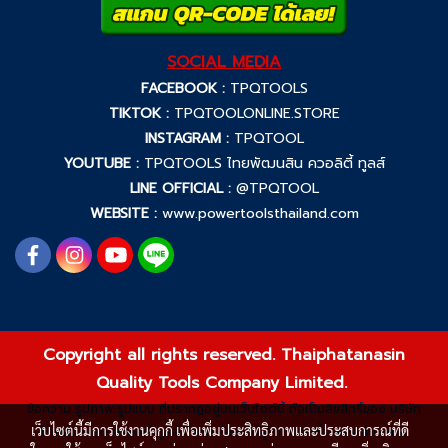
SOCIAL MEDIA
FACEBOOK :
TPQTOOLS
TIKTOK :
TPQTOOLONLINE.STORE
INSTAGRAM :
TPQTOOL
YOUTUBE :
TPQTOOLS ไทยพัฒนสิน ควอลิตี้ ทูลส์
LINE OFFICIAL :
@TPQTOOL
WEBSITE :
www.powertoolsthailand.com
Copyright all rights reserved. Thaiphatanasin
Quality Tools Company Limited.
ข้อความ รูปภาพ รูปแบบ ที่ปรากฏอยู่บนเว็บไซต์นี้ ถือเป็นลิขสิทธิ์ของ บริษัท
เว็บไซต์นี้มีการใช้งานคุกกี้ เพื่อเพิ่มประสิทธิภาพและประสบการณ์ที่ดี
ไทยพัฒนสิน ควอลิตี้ ทูลส์ จำกัด ห้ามมิให้ผู้ใดกระทำซ้ำ ลอกเลียนแบบ