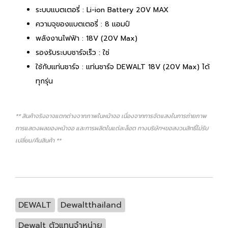
ระบบแบตเตอรี่ : Li-ion Battery 20V MAX
ความจุของแบตเตอรี่ : 8 แอมป์
พลังงานไฟฟ้า : 18V (20V Max)
รองรับระบบชาร์จเร็ว : ใช่
ใช้กับแท่นชาร์จ : แท่นชาร์จ DEWALT 18V (20V Max) ได้
ทุกรุ่น
** สินค้าจริงอาจแตกต่างจากภาพในหน้าจอ เนื่องจากการจัดแสงในการถ่ายภาพ
การแสดงผลของหน้าจอ และการผลิตในแต่ละล็อต ทางบริษัทฯขอสงวนสิทธิ์ไม่รับ
เปลี่ยน/คืนสินค้า **
DEWALT
Dewaltthailand
Dewalt ตัวแทนจำหน่าย