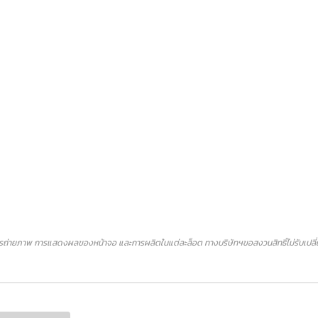
ถ่ายภาพ การแสดงผลของหน้าจอ และการผลิตในแต่ละล็อต ทางบริษัทฯขอสงวนสิทธิ์ไม่รับเปลี่ยน