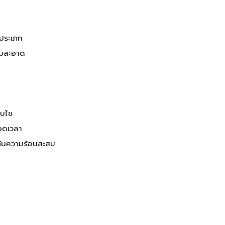
ดประเภท
วามสะอาด
าบไข
ลอดเวลา
ันความร้อนสะสม