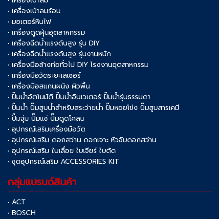
• เครื่องเป่าลม
• เครื่องเป่าลมร้อน
• มอเตอร์หินไฟ
• เครื่องดูดฝุ่นอุตสาหกรรม
• เครื่องฉีดน้ำแรงดันสูง รุ่น DIY
• เครื่องฉีดน้ำแรงดันสูง รุ่นงานหนัก
• เครื่องมือล้างท่อทั่วไป DIY โรงงานอุตสาหกรรม
• เครื่องมือวัดระยะเลเซอร์
• เครื่องมือสแกนผนัง ผิวพื้น
• ปั๊มน้ำอัตโนมัติ ปั๊มน้ำอินเวเตอร์ ปั๊มน้ำรุ่นธรรมดา
• ปั๊มน้ำ ปั๊มสูบน้ำสำหรับสระว่ายน้ำ ปั๊มหอยโข่ง ปั๊มสูบสารเคมี
• ปั๊มจุ่ม ปั๊มแช่ ปั๊มดูดโคลน
• อุปกรณ์เสริมเครื่องมือวัด
• อุปกรณ์เสริม ดอกสว่าน ดอกเจาะ หัวจับดอกสว่าน
• อุปกรณ์เสริม ใบเลื่อย ใบเจียร์ ใบตัด
• ชุดอุปกรณ์เสริม ACCESSORIES KIT
กลุ่มแบรนด์สินค้า
• ACT
• BOSCH