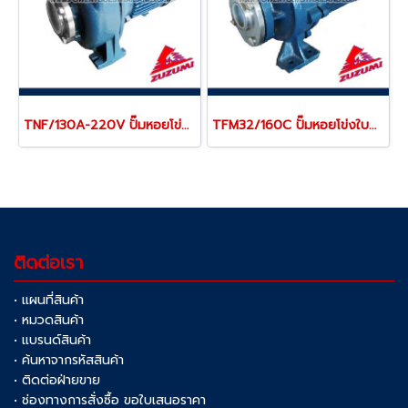
TNF/130A-220V ปั๊มหอยโข่งใบพัดเดียวมีหน้าแปลน ท่อ 3 นิ้ว x 3 นิ้ว 2.2 KW/220V ความเร็วรอบ 2900RPM เหมาะใช้งานอุตสาหกรรมทั่วไป ZUZUMI
TFM32/160C ปั๊มหอยโข่งใบพัดเดียว มีหน้าแปลน ขนาดท่อ 2 นิ้ว x 2 นิ้ว 1500W/220V มีชุดป้องกันมอเตอร์ร้อนจัด ZUZUMI
ติดต่อเรา
• แผนที่สินค้า
• หมวดสินค้า
• แบรนด์สินค้า
• ค้นหาจากรหัสสินค้า
• ติดต่อฝ่ายขาย
• ช่องทางการสั่งซื้อ ขอใบเสนอราคา