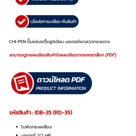
CHI-PEN ปั๊มแช่บอดี้อลูมิเนียม มอเตอร์ขดลวดทองแดง
สามารถดูรายละเอียดสินค้าโดยละเอียดจากแคตตาล็อก (PDF)
รหัสสินค้า : IDB-35 (RD-35)
ใบพัดทองเหลือง
มอเตอร์ 1/2 HP