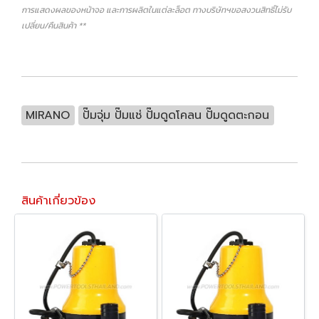
การแสดงผลของหน้าจอ และการผลิตในแต่ละล็อต ทางบริษัทฯขอสงวนสิทธิ์ไม่รับ
เปลี่ยน/คืนสินค้า **
MIRANO
ปั๊มจุ่ม ปั๊มแช่ ปั๊มดูดโคลน ปั๊มดูดตะกอน
สินค้าเกี่ยวข้อง