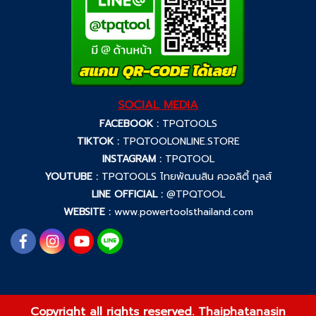
SOCIAL MEDIA
FACEBOOK :
TPQTOOLS
TIKTOK :
TPQTOOLONLINE.STORE
INSTAGRAM :
TPQTOOL
YOUTUBE :
TPQTOOLS ไทยพัฒนสิน ควอลิตี้ ทูลส์
LINE OFFICIAL :
@TPQTOOL
WEBSITE :
www.powertoolsthailand.com
Copyright all rights reserved. Thaiphatanasin