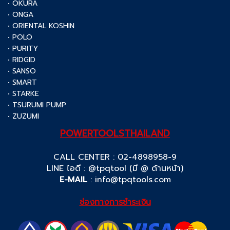
• OKURA
• ONGA
• ORIENTAL KOSHIN
• POLO
• PURITY
• RIDGID
• SANSO
• SMART
• STARKE
• TSURUMI PUMP
• ZUZUMI
POWERTOOLSTHAILAND
CALL CENTER : 02-4898958-9
LINE ไอดี : @tpqtool (มี @ ด้านหน้า)
E-MAIL
:
info@tpqtools.com
ช่องทางการชำระเงิน