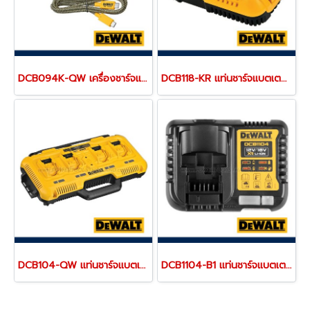
DCB094K-QW เครื่องชาร์จแบตเตอรี่ 18V (20MAX) และพอร์ตชาร์จ USB-C Charging-Kit "DEWALT" ดีวอลท์
DCB118-KR แท่นชาร์จแบตเตอรี่ 20V/60MAX (ใช้ชาร์จแบตเตอรี่ 18V,20V ขึ้นไป)"DEWALT" ดีวอลท์
DCB104-QW แท่นชาร์จแบตเตอรี่ 4 ช่อง รุ่นชาร์จเร็ว "DEWALT" ดีวอลท์
DCB1104-B1 แท่นชาร์จแบตเตอรี่ 12V/20V MAX (ใช้ชาร์จแบตเตอรี่ DEWALT ได้ทุกรุ่น) ขนาดเล็กพกพา "DEWALT" ดีวอลท์