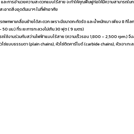
็ว และการอำนวยความสะดวกแบบไร้สาย จะทำให้คุณฟื้นฟูท่อให้มีความสามารถในกา
สะอาดสิ่งอุดตันเบาๆ ในที่พักอาศัย
รถพกพาเคลื่อนย้ายได้สะดวก เพราะมีขนาดกะทัดรัด และน้ำหนักเบา เพียง 8 กิโลก
 – 50 มม.) ที่ระยะการทะลวงไม่เกิน 30 ฟุต ( 9 เมตร)
ใช้งานร่วมกับสว่านไฟฟ้าแบบไร้สาย (ความเร็วรอบ 1,800 – 2,500 rpm.) จึ
โซ่แบบธรรมดา (plain chains), หัวโซ่ติดคาร์ไบด์ (carbide chains), หัวเจาะ