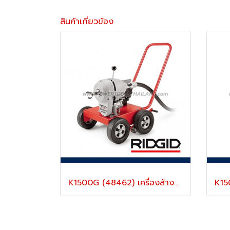
สินค้าเกี่ยวข้อง
K1500G (48462) เครื่องล้างท่อไฟฟ้า สำหรับท่อ 2”-10” นิ้ว พร้อมอุปกรณ์ ริดยิท “RIDGID” USA.