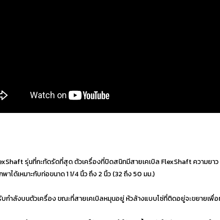
aft รุ่นที่กะทัดรัดที่สุด ตัวเครื่องที่ปิดสนิทมีสายเคเบิล FlexShaft ความยาว 
้เหมาะกับท่อขนาด 1 1/4 นิ้ว ถึง 2 นิ้ว (32 ถึง 50 มม.)
บกำลังบนตัวเครื่อง ขณะที่สายเคเบิลหมุนอยู่ หัวล้างแบบโซ่ที่ติดอยู่จะขยายเ