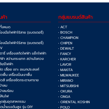
นค้า
กลุ่มแบรนด์สินค้า
าทั้งหมด
• ACT
รื่องมือไฟฟ้าไร้สาย (แบตเตอรี่)
• BOSCH
V
• CHAMPION
รื่องมือไฟฟ้าไร้สาย (แบตเตอรี่)
• CHIPEN
0V
• DEWALT
รตารี่ เครื่องสกัดไฟฟ้า แย็กไฟฟ้า
• FANCY
ฟฟ้า สว่านกระแทก สว่านไขควง
• KARCHER
เจียร์ไฟฟ้า
• LAVOR
งตัด เลื่อย เซาะ อเนกประสงค์
• MAKITA
ัดพื้น เครื่องปั่นเงาพื้น
• MILWAUKEE
งขัดสี เครื่องขัดกระดาษทราย
• MIRANO
เป่าลม
• MITSUBISHI
เป่าลมร้อน
• OKURA
์หินไฟ
• ONGA
งดูดฝุ่นอุตสาหกรรม
• ORIENTAL KOSHIN
ฉีดน้ำแรงดันสูง รุ่น DIY
• POLO