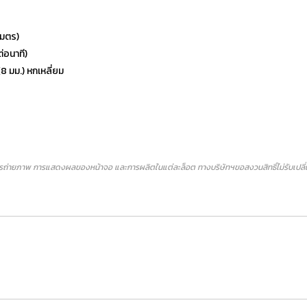
เมตร)
่อนาที)
8 มม.) หกเหลี่ยม
ถ่ายภาพ การแสดงผลของหน้าจอ และการผลิตในแต่ละล็อต ทางบริษัทฯขอสงวนสิทธิ์ไม่รับเปลี่ยน