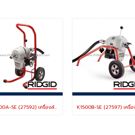
K1500A-SE (27592) เครื่องล้างท่อไฟฟ้า สำหรับท่อ 2”-8” นิ้ว พร้อมอุปกรณ์ ริดยิท “RIDGID” USA.