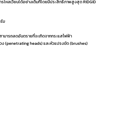
รไหลเวียนได้อย่างเต็มที่โดยมีประสิทธิภาพสูงสุด RIDGID
รัม
งสามารถลดอันตรายที่จะเกิดจากกระแสไฟฟ้า
ทะลวง (penetrating heads) และหัวแปรงขัด (brushes)