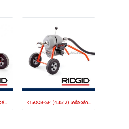
K1500B-SE (27597) เครื่องล้างท่อไฟฟ้า สำหรับท่อ 2”-8” นิ้ว พร้อมอุปกรณ์ ริดยิท “RIDGID” USA.
K1500B-SP (43512) เครื่องล้างท่อไฟฟ้า สำหรับท่อ 2”-10” นิ้ว พร้อมอุปกรณ์ ริดยิท ‘RIDGID” USA.