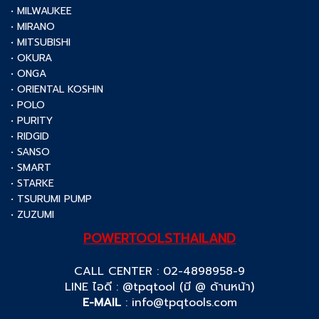
• MILWAUKEE
• MIRANO
• MITSUBISHI
• OKURA
• ONGA
• ORIENTAL KOSHIN
• POLO
• PURITY
• RIDGID
• SANSO
• SMART
• STARKE
• TSURUMI PUMP
• ZUZUMI
POWERTOOLSTHAILAND
CALL CENTER : 02-4898958-9
LINE ไอดี : @tpqtool (มี @ ด้านหน้า)
E-MAIL
:
info@tpqtools.com