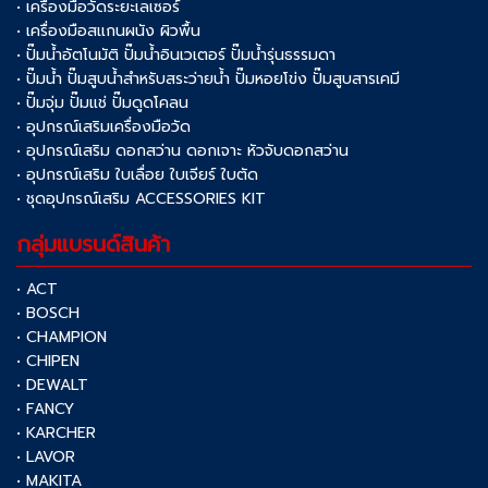
• เครื่องมือวัดระยะเลเซอร์
• เครื่องมือสแกนผนัง ผิวพื้น
• ปั๊มน้ำอัตโนมัติ ปั๊มน้ำอินเวเตอร์ ปั๊มน้ำรุ่นธรรมดา
• ปั๊มน้ำ ปั๊มสูบน้ำสำหรับสระว่ายน้ำ ปั๊มหอยโข่ง ปั๊มสูบสารเคมี
• ปั๊มจุ่ม ปั๊มแช่ ปั๊มดูดโคลน
• อุปกรณ์เสริมเครื่องมือวัด
• อุปกรณ์เสริม ดอกสว่าน ดอกเจาะ หัวจับดอกสว่าน
• อุปกรณ์เสริม ใบเลื่อย ใบเจียร์ ใบตัด
• ชุดอุปกรณ์เสริม ACCESSORIES KIT
กลุ่มแบรนด์สินค้า
• ACT
• BOSCH
• CHAMPION
• CHIPEN
• DEWALT
• FANCY
• KARCHER
• LAVOR
• MAKITA