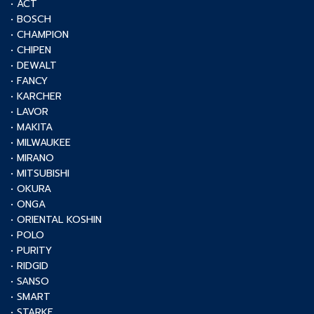
• ACT
• BOSCH
• CHAMPION
• CHIPEN
• DEWALT
• FANCY
• KARCHER
• LAVOR
• MAKITA
• MILWAUKEE
• MIRANO
• MITSUBISHI
• OKURA
• ONGA
• ORIENTAL KOSHIN
• POLO
• PURITY
• RIDGID
• SANSO
• SMART
• STARKE