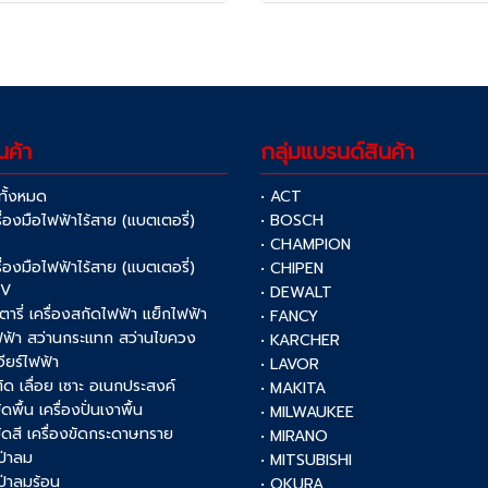
นค้า
กลุ่มแบรนด์สินค้า
าทั้งหมด
• ACT
รื่องมือไฟฟ้าไร้สาย (แบตเตอรี่)
• BOSCH
V
• CHAMPION
รื่องมือไฟฟ้าไร้สาย (แบตเตอรี่)
• CHIPEN
0V
• DEWALT
รตารี่ เครื่องสกัดไฟฟ้า แย็กไฟฟ้า
• FANCY
ฟฟ้า สว่านกระแทก สว่านไขควง
• KARCHER
เจียร์ไฟฟ้า
• LAVOR
งตัด เลื่อย เซาะ อเนกประสงค์
• MAKITA
ัดพื้น เครื่องปั่นเงาพื้น
• MILWAUKEE
งขัดสี เครื่องขัดกระดาษทราย
• MIRANO
เป่าลม
• MITSUBISHI
เป่าลมร้อน
• OKURA