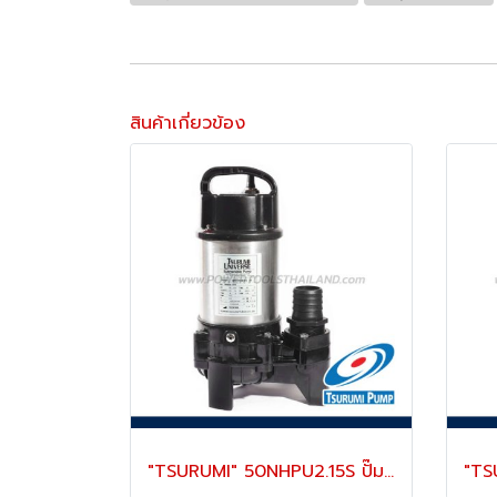
สินค้าเกี่ยวข้อง
"TSURUMI" 50NHPU2.15S ปั๊มจุ่มสูบน้ำสะอาด ท่อ 2 นิ้ว (50 มม.) 150 แรงม้า ส่งสูง 2-5 เมตร 220V ตัวเรือนแสตนเลส 316L ทนทาน