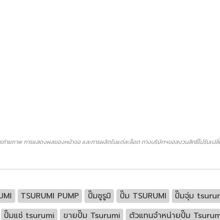
ถ่ายภาพ การแสดงผลของหน้าจอ และการผลิตในแต่ละล็อต ทางบริษัทฯขอสงวนสิทธิ์ไม่รับเปลี่ยน
UMI
TSURUMI PUMP
ปั๊มซูรูมิ
ปั๊ม TSURUMI
ปั๊มจุ่ม tsu
ปั๊มแช่ tsurumi
ขายปั๊ม Tsurumi
ตัวแทนจำหน่ายปั๊ม Tsurum