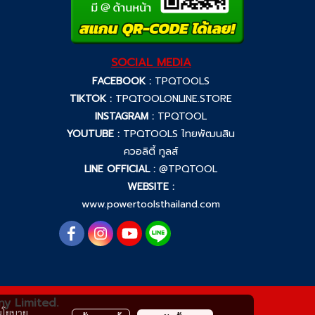
SOCIAL MEDIA
FACEBOOK :
TPQTOOLS
TIKTOK :
TPQTOOLONLINE.STORE
INSTAGRAM :
TPQTOOL
YOUTUBE :
TPQTOOLS ไทยพัฒนสิน
ควอลิตี้ ทูลส์
LINE OFFICIAL :
@TPQTOOL
WEBSITE :
www.powertoolsthailand.com
ny Limited.
นโยบาย