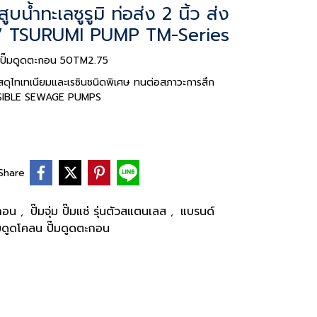
สูบน้ำทะเลซูรูมิ ท่อส่ง 2 นิ้ว ส่ง
V TSURUMI PUMP TM-Series
ลน ปั๊มดูดตะกอน 50TM2.75
กวัสดุไทเทเนียมและเรซินชนิดพิเศษ ทนต่อสภาวะการสึก
ERSIBLE SEWAGE PUMPS
Share
ตะกอน
ปั๊มจุ่ม ปั๊มแช่ รุ่นตัวสแตนเลส
แบรนด์
,
,
 ปั๊มดูดโคลน ปั๊มดูดตะกอน