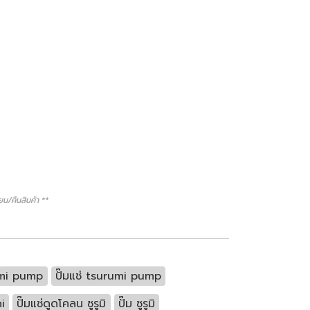
/คืนสินค้า **
rumi pump
ปั๊มแช่ tsurumi pump
i
ปั๊มแช่ดูดโคลน ซูรูมิ
ปั๊ม ซูรูมิ