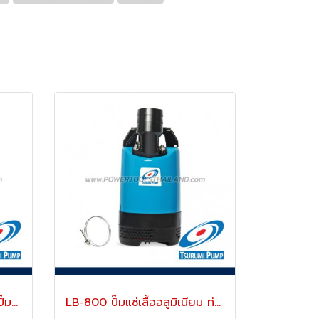
"TSURUMI" 50NHPU2.4S ปั๊มจุ่มสูบน้ำสะอาด ท่อ 2 นิ้ว (50 มม.) 400 แรงม้า ส่งสูง 2-8 เมตร 220V ตัวเรือนแสตนเลส 316L ทนทาน
LB-800 ปั๊มแช่เสื้ออลูมิเนียม ท่อส่ง 3 นิ้ว ส่งสูง 10 เมตร 1 แรงม้า 1 เฟส 220V TSURUMI PUMP LB-Series