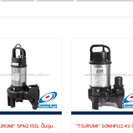
"TSURUMI" 5PN2.15SL ปั๊มจุ่มสูบน้ำสะอาด ท่อ 2 นิ้ว (50 มม.) 150 แรงม้า ส่งสูง 1-3 เมตร 220V ตัวเรือนแสตนเลส 316L ทนทาน