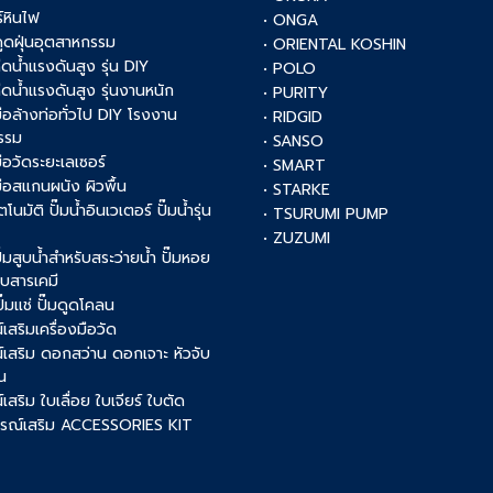
์หินไฟ
• ONGA
งดูดฝุ่นอุตสาหกรรม
• ORIENTAL KOSHIN
ฉีดน้ำแรงดันสูง รุ่น DIY
• POLO
ฉีดน้ำแรงดันสูง รุ่นงานหนัก
• PURITY
งมือล้างท่อทั่วไป DIY โรงงาน
• RIDGID
รรม
• SANSO
มือวัดระยะเลเซอร์
• SMART
งมือสแกนผนัง ผิวพื้น
• STARKE
ัตโนมัติ ปั๊มน้ำอินเวเตอร์ ปั๊มน้ำรุ่น
• TSURUMI PUMP
• ZUZUMI
 ปั๊มสูบน้ำสำหรับสระว่ายน้ำ ปั๊มหอย
สูบสารเคมี
 ปั๊มแช่ ปั๊มดูดโคลน
เสริมเครื่องมือวัด
์เสริม ดอกสว่าน ดอกเจาะ หัวจับ
น
เสริม ใบเลื่อย ใบเจียร์ ใบตัด
ปกรณ์เสริม ACCESSORIES KIT