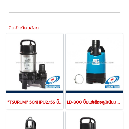
สินค้าเกี่ยวข้อง
"TSURUMI" 50NHPU2.15S ปั๊มจุ่มสูบน้ำสะอาด ท่อ 2 นิ้ว (50 มม.) 150 แรงม้า ส่งสูง 2-5 เมตร 220V ตัวเรือนแสตนเลส 316L ทนทาน
LB-800 ปั๊มแช่เสื้ออลูมิเนียม ท่อส่ง 3 นิ้ว ส่งสูง 10 เมตร 1 แรงม้า 1 เฟส 220V TSURUMI PUMP LB-Series