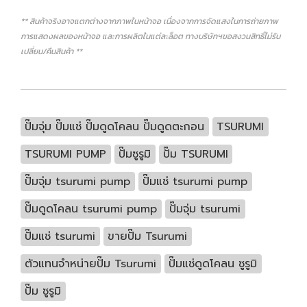
** สินค้าจริงอาจแตกต่างจากภาพในหน้าจอ เนื่องจากการจัดแสงในการถ่ายภาพ
การแสดงผลของหน้าจอ และการผลิตในแต่ละล็อต ทางบริษัทฯขอสงวนสิทธิ์ไม่รับ
เปลี่ยน/คืนสินค้า **
ปั๊มจุ่ม ปั๊มแช่ ปั๊มดูดโคลน ปั๊มดูดตะกอน
TSURUMI
TSURUMI PUMP
ปั๊มซูรูมิ
ปั๊ม TSURUMI
ปั๊มจุ่ม tsurumi pump
ปั๊มแช่ tsurumi pump
ปั๊มดูดโคลน tsurumi pump
ปั๊มจุ่ม tsurumi
ปั๊มแช่ tsurumi
ขายปั๊ม Tsurumi
ตัวแทนจำหน่ายปั๊ม Tsurumi
ปั๊มแช่ดูดโคลน ซูรูมิ
ปั๊ม ซูรูมิ