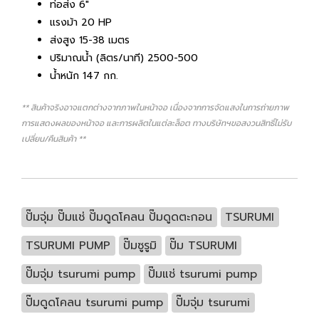
ท่อส่ง 6"
แรงม้า 20 HP
ส่งสูง 15-38 เมตร
ปริมาณน้ำ (ลิตร/นาที) 2500-500
น้ำหนัก 147 กก.
** สินค้าจริงอาจแตกต่างจากภาพในหน้าจอ เนื่องจากการจัดแสงในการถ่ายภาพ
การแสดงผลของหน้าจอ และการผลิตในแต่ละล็อต ทางบริษัทฯขอสงวนสิทธิ์ไม่รับ
เปลี่ยน/คืนสินค้า **
ปั๊มจุ่ม ปั๊มแช่ ปั๊มดูดโคลน ปั๊มดูดตะกอน
TSURUMI
TSURUMI PUMP
ปั๊มซูรูมิ
ปั๊ม TSURUMI
ปั๊มจุ่ม tsurumi pump
ปั๊มแช่ tsurumi pump
ปั๊มดูดโคลน tsurumi pump
ปั๊มจุ่ม tsurumi