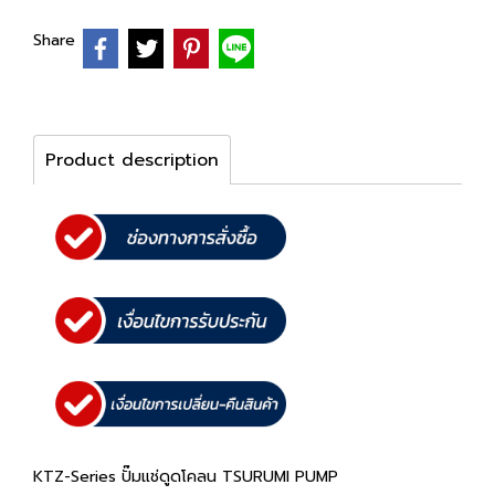
Share
Product description
KTZ-Series ปั๊มแช่ดูดโคลน TSURUMI PUMP