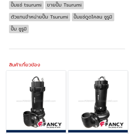
ปั๊มแช่ tsurumi
ขายปั๊ม Tsurumi
ตัวแทนจำหน่ายปั๊ม Tsurumi
ปั๊มแช่ดูดโคลน ซูรูมิ
ปั๊ม ซูรูมิ
สินค้าเกี่ยวข้อง