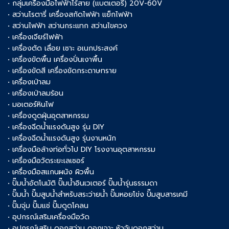
• กลุ่มเครื่องมือไฟฟ้าไร้สาย (แบตเตอรี่) 20V-60V
• สว่านโรตารี่ เครื่องสกัดไฟฟ้า แย็กไฟฟ้า
• สว่านไฟฟ้า สว่านกระแทก สว่านไขควง
• เครื่องเจียร์ไฟฟ้า
• เครื่องตัด เลื่อย เซาะ อเนกประสงค์
• เครื่องขัดพื้น เครื่องปั่นเงาพื้น
• เครื่องขัดสี เครื่องขัดกระดาษทราย
• เครื่องเป่าลม
• เครื่องเป่าลมร้อน
• มอเตอร์หินไฟ
• เครื่องดูดฝุ่นอุตสาหกรรม
• เครื่องฉีดน้ำแรงดันสูง รุ่น DIY
• เครื่องฉีดน้ำแรงดันสูง รุ่นงานหนัก
• เครื่องมือล้างท่อทั่วไป DIY โรงงานอุตสาหกรรม
• เครื่องมือวัดระยะเลเซอร์
• เครื่องมือสแกนผนัง ผิวพื้น
• ปั๊มน้ำอัตโนมัติ ปั๊มน้ำอินเวเตอร์ ปั๊มน้ำรุ่นธรรมดา
• ปั๊มน้ำ ปั๊มสูบน้ำสำหรับสระว่ายน้ำ ปั๊มหอยโข่ง ปั๊มสูบสารเคมี
• ปั๊มจุ่ม ปั๊มแช่ ปั๊มดูดโคลน
• อุปกรณ์เสริมเครื่องมือวัด
• อุปกรณ์เสริม ดอกสว่าน ดอกเจาะ หัวจับดอกสว่าน