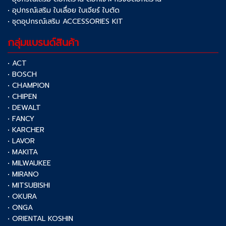
• อุปกรณ์เสริม ใบเลื่อย ใบเจียร์ ใบตัด
• ชุดอุปกรณ์เสริม ACCESSORIES KIT
กลุ่มแบรนด์สินค้า
• ACT
• BOSCH
• CHAMPION
• CHIPEN
• DEWALT
• FANCY
• KARCHER
• LAVOR
• MAKITA
• MILWAUKEE
• MIRANO
• MITSUBISHI
• OKURA
• ONGA
• ORIENTAL KOSHIN