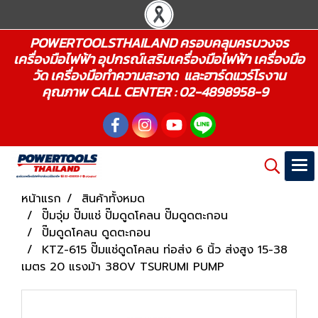
POWERTOOLSTHAILAND ครอบคลุมครบวงจร
เครื่องมือไฟฟ้า อุปกรณ์เสริมเครื่องมือไฟฟ้า เครื่องมือ
วัด เครื่องมือทำความสะอาด และฮาร์ดแวร์โรงาน
คุณภาพ CALL CENTER : 02-4898958-9
หน้าแรก
สินค้าทั้งหมด
ปั๊มจุ่ม ปั๊มแช่ ปั๊มดูดโคลน ปั๊มดูดตะกอน
ปั๊มดูดโคลน ดูดตะกอน
KTZ-615 ปั๊มแช่ดูดโคลน ท่อส่ง 6 นิ้ว ส่งสูง 15-38
เมตร 20 แรงม้า 380V TSURUMI PUMP