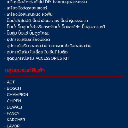
• เครื่องมือล้างท่อทั่วไป DIY โรงงานอุตสาหกรรม
• เครื่องมือวัดระยะเลเซอร์
• เครื่องมือสแกนผนัง ผิวพื้น
• ปั๊มน้ำอัตโนมัติ ปั๊มน้ำอินเวเตอร์ ปั๊มน้ำรุ่นธรรมดา
• ปั๊มน้ำ ปั๊มสูบน้ำสำหรับสระว่ายน้ำ ปั๊มหอยโข่ง ปั๊มสูบสารเคมี
• ปั๊มจุ่ม ปั๊มแช่ ปั๊มดูดโคลน
• อุปกรณ์เสริมเครื่องมือวัด
• อุปกรณ์เสริม ดอกสว่าน ดอกเจาะ หัวจับดอกสว่าน
• อุปกรณ์เสริม ใบเลื่อย ใบเจียร์ ใบตัด
• ชุดอุปกรณ์เสริม ACCESSORIES KIT
กลุ่มแบรนด์สินค้า
• ACT
• BOSCH
• CHAMPION
• CHIPEN
• DEWALT
• FANCY
• KARCHER
• LAVOR