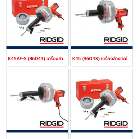
K45AF-5 (36043) เครื่องล้างท่อไฟฟ้า 3/4”-2.1/2” นิ้ว (19-64 มม.) พร้อมสายเคเบิ้ล C-1IC + หัวหางหมู 5/16” ยาว 25 ฟุต + สายเคเบิ้ล C-6 + ชุดหัวล้างท่อ T250 + กล่องเครื่องมือ (ใช้กับขนาดสาย 5/16” และ 3/8” ได้) AUTOFEED ริดยิท “RIDGID” USA.
K45 (36048) เครื่องล้างท่อไฟฟ้า 3/4”-2.1/2” นิ้ว (19-64 มม.) เฉพาะตัวเครื่อง ริดยิท “RIDGID” USA.