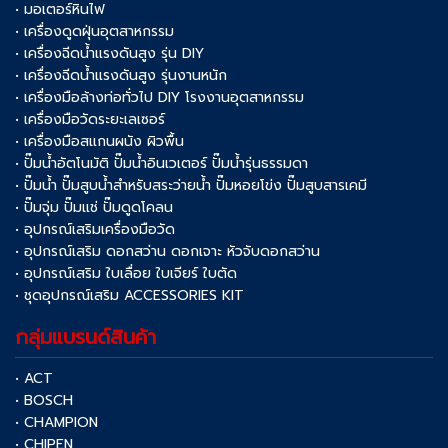
• มอเตอร์หินไฟ
• เครื่องดูดฝุ่นอุตสาหกรรม
• เครื่องฉีดน้ำแรงดันสูง รุ่น DIY
• เครื่องฉีดน้ำแรงดันสูง รุ่นงานหนัก
• เครื่องมือล้างท่อทั่วไป DIY โรงงานอุตสาหกรรม
• เครื่องมือวัดระยะเลเซอร์
• เครื่องมือสแกนผนัง ผิวพื้น
• ปั๊มน้ำอัตโนมัติ ปั๊มน้ำอินเวเตอร์ ปั๊มน้ำรุ่นธรรมดา
• ปั๊มน้ำ ปั๊มสูบน้ำสำหรับสระว่ายน้ำ ปั๊มหอยโข่ง ปั๊มสูบสารเคมี
• ปั๊มจุ่ม ปั๊มแช่ ปั๊มดูดโคลน
• อุปกรณ์เสริมเครื่องมือวัด
• อุปกรณ์เสริม ดอกสว่าน ดอกเจาะ หัวจับดอกสว่าน
• อุปกรณ์เสริม ใบเลื่อย ใบเจียร์ ใบตัด
• ชุดอุปกรณ์เสริม ACCESSORIES KIT
กลุ่มแบรนด์สินค้า
• ACT
• BOSCH
• CHAMPION
• CHIPEN