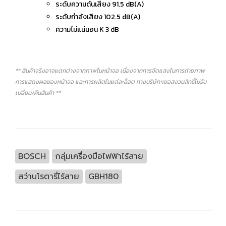
ระดับความดันเสียง 91.5 dB(A)
ระดับกำลังเสียง 102.5 dB(A)
ความไม่แน่นอน K 3 dB
** สินค้าจริงอาจแตกต่างจากภาพในหน้าจอ เนื่องจากการจัดแสงในการถ่ายภาพ
การแสดงผลของหน้าจอ และการผลิตในแต่ละล็อต ทางบริษัทฯขอสงวนสิทธิ์ไม่รับ
เปลี่ยน/คืนสินค้า **
BOSCH
กลุ่มเครื่องมือไฟฟ้าไร้สาย
สว่านโรตารี่ไร้สาย
GBH180