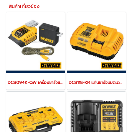
สินค้าเกี่ยวข้อง
DCB094K-QW เครื่องชาร์จแบตเตอรี่ 18V (20MAX) และพอร์ตชาร์จ USB-C Charging-Kit "DEWALT" ดีวอลท์
DCB118-KR แท่นชาร์จแบตเตอรี่ 20V/60MAX (ใช้ชาร์จแบตเตอรี่ 18V,20V ขึ้นไป)"DEWALT" ดีวอลท์