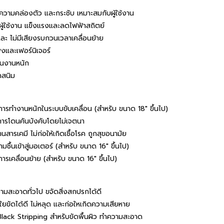
มความคล่องตัว และกระชับ เหมาะสมกับผู้ใช้งาน
บผู้ใช้งาน แข็งแรงและลดไฟฟ้าสถิตย์
ะ ไม่มีเสียงรบกวนเวลาเคลื่อนย้าย
และเฟอร์นิเจอร์
านงานหนัก
กสนิม
ดการทำงานหนักในระบบขับเคลื่อน (สำหรับ ขนาด 18″ ขึ้นไป)
ารโดนคันบังคับโดยไม่เจตนา
เคมี ไม่ก่อให้เกิดเชื้อโรค ถูกสุขอนามัย
นเข้าสู่มอเตอร์ (สำหรับ ขนาด 16″ ขึ้นไป)
รเคลื่อนย้าย (สำหรับ ขนาด 16″ ขึ้นไป)
มสะอาดทั่วไป ขจัดสิ่งสกปรกได้ดี
ใยขัดได้ดี ไม่หลุด และก่อใหเกิดความเสียหาย
 Black Stripping สำหรับขัดพื้นผิว ทำความสะอาด