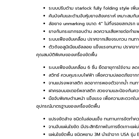
ระบบปรับด้าม starlock fully folding style เพิ่
คันบังคับและด้ามจับหุ้มยางสังเคราะห์ เหมาะสมกั
ล้อยาง unmarking ขนาด 4″ ไม่ทิ้งรอยสกปรก แล
ยางกันกระแทกรอบด้าน ลดความเสียหายต่อกำแพง
ระบบเฟืองขับเคลื่อน ปราศจากเสียงรบกวน ทนท
ตัวถังอลูมิเนียมอัลลอย แข็งแรงทนทาน ปราศจา
คุณสมบัติพิเศษของเครื่องขัดพื้น
ระบบเฟืองขับเคลื่อน 6 ชิ้น ยืดอายุการใช้งาน ล
สวิทซ์ ควบคุมระบบไฟฟ้า เพื่อความปลอดภัยจากก
จานแปรงพลาสติก ลดอาการพองตัวจากน้ำ ทนทานสาร
ฝาครอบมอเตอร์พลาสติก สวยงามและป้องกันความชื้
มือจับพิเศษด้านหน้า แข็งแรง เพื่อความสะดวกในกา
อุปกรณ์มาตรฐานของเครื่องขัดพื้น
แปรงขัดล้าง ชนิดไนล่อนแข็ง ทนทานการขัดทำควา
จานจับแผ่นใยขัด มีประสิทธิภาพในการยึดเกาะแผ่น
แผ่นใยขัดพื้น ชนิดหยาบ 3M นำเข้าจาก USA รุ่น