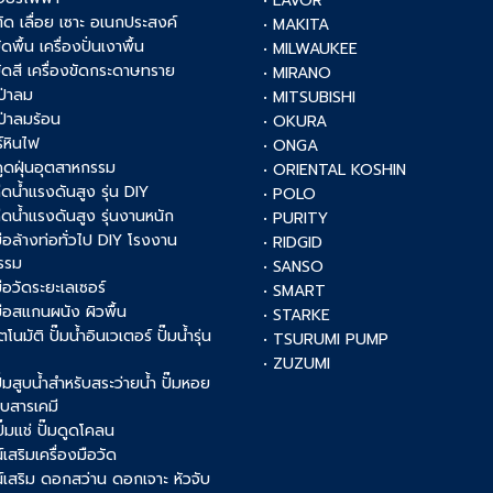
• LAVOR
งตัด เลื่อย เซาะ อเนกประสงค์
• MAKITA
ัดพื้น เครื่องปั่นเงาพื้น
• MILWAUKEE
งขัดสี เครื่องขัดกระดาษทราย
• MIRANO
เป่าลม
• MITSUBISHI
เป่าลมร้อน
• OKURA
์หินไฟ
• ONGA
งดูดฝุ่นอุตสาหกรรม
• ORIENTAL KOSHIN
ฉีดน้ำแรงดันสูง รุ่น DIY
• POLO
ฉีดน้ำแรงดันสูง รุ่นงานหนัก
• PURITY
งมือล้างท่อทั่วไป DIY โรงงาน
• RIDGID
รรม
• SANSO
มือวัดระยะเลเซอร์
• SMART
งมือสแกนผนัง ผิวพื้น
• STARKE
ัตโนมัติ ปั๊มน้ำอินเวเตอร์ ปั๊มน้ำรุ่น
• TSURUMI PUMP
• ZUZUMI
 ปั๊มสูบน้ำสำหรับสระว่ายน้ำ ปั๊มหอย
สูบสารเคมี
 ปั๊มแช่ ปั๊มดูดโคลน
เสริมเครื่องมือวัด
์เสริม ดอกสว่าน ดอกเจาะ หัวจับ