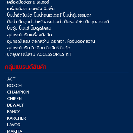
• เครื่องมือวัดระยะเลเซอร์
• เครื่องมือสแกนผนัง ผิวพื้น
• ปั๊มน้ำอัตโนมัติ ปั๊มน้ำอินเวเตอร์ ปั๊มน้ำรุ่นธรรมดา
• ปั๊มน้ำ ปั๊มสูบน้ำสำหรับสระว่ายน้ำ ปั๊มหอยโข่ง ปั๊มสูบสารเคมี
• ปั๊มจุ่ม ปั๊มแช่ ปั๊มดูดโคลน
• อุปกรณ์เสริมเครื่องมือวัด
• อุปกรณ์เสริม ดอกสว่าน ดอกเจาะ หัวจับดอกสว่าน
• อุปกรณ์เสริม ใบเลื่อย ใบเจียร์ ใบตัด
• ชุดอุปกรณ์เสริม ACCESSORIES KIT
กลุ่มแบรนด์สินค้า
• ACT
• BOSCH
• CHAMPION
• CHIPEN
• DEWALT
• FANCY
• KARCHER
• LAVOR
• MAKITA