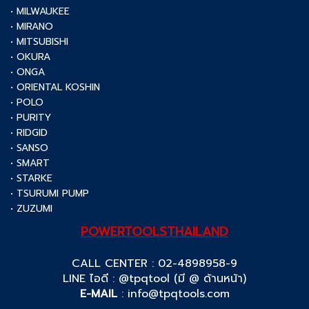
• MILWAUKEE
• MIRANO
• MITSUBISHI
• OKURA
• ONGA
• ORIENTAL KOSHIN
• POLO
• PURITY
• RIDGID
• SANSO
• SMART
• STARKE
• TSURUMI PUMP
• ZUZUMI
POWERTOOLSTHAILAND
CALL CENTER : 02-4898958-9
LINE ไอดี : @tpqtool (มี @ ด้านหน้า)
E-MAIL
:
info@tpqtools.com