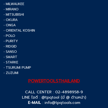
• MILWAUKEE
• MIRANO
• MITSUBISHI
• OKURA
• ONGA
• ORIENTAL KOSHIN
• POLO
• PURITY
• RIDGID
• SANSO
• SMART
• STARKE
• TSURUMI PUMP
• ZUZUMI
POWERTOOLSTHAILAND
CALL CENTER : 02-4898958-9
LINE ไอดี : @tpqtool (มี @ ด้านหน้า)
E-MAIL
:
info@tpqtools.com