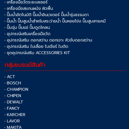
• เครื่องมือวัดระยะเลเซอร์
• เครื่องมือสแกนผนัง ผิวพื้น
• ปั๊มน้ำอัตโนมัติ ปั๊มน้ำอินเวเตอร์ ปั๊มน้ำรุ่นธรรมดา
• ปั๊มน้ำ ปั๊มสูบน้ำสำหรับสระว่ายน้ำ ปั๊มหอยโข่ง ปั๊มสูบสารเคมี
• ปั๊มจุ่ม ปั๊มแช่ ปั๊มดูดโคลน
• อุปกรณ์เสริมเครื่องมือวัด
• อุปกรณ์เสริม ดอกสว่าน ดอกเจาะ หัวจับดอกสว่าน
• อุปกรณ์เสริม ใบเลื่อย ใบเจียร์ ใบตัด
• ชุดอุปกรณ์เสริม ACCESSORIES KIT
กลุ่มแบรนด์สินค้า
• ACT
• BOSCH
• CHAMPION
• CHIPEN
• DEWALT
• FANCY
• KARCHER
• LAVOR
• MAKITA