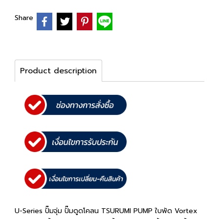
Share
Product description
U-Series ปั๊มจุ่ม ปั๊มดูดโคลน TSURUMI PUMP ใบพัด Vortex