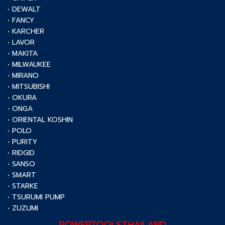
• DEWALT
• FANCY
• KARCHER
• LAVOR
• MAKITA
• MILWAUKEE
• MIRANO
• MITSUBISHI
• OKURA
• ONGA
• ORIENTAL KOSHIN
• POLO
• PURITY
• RIDGID
• SANSO
• SMART
• STARKE
• TSURUMI PUMP
• ZUZUMI