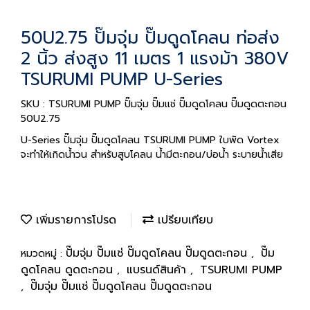
50U2.75 ปั๊มจุ่ม ปั๊มดูดโคลน ท่อส่ง
2 นิ้ว ส่งสูง 11 เมตร 1 แรงม้า 380V
TSURUMI PUMP U-Series
SKU : TSURUMI PUMP ปั๊มจุ่ม ปั๊มแช่ ปั๊มดูดโคลน ปั๊มดูดตะกอน
50U2.75
U-Series ปั๊มจุ่ม ปั๊มดูดโคลน TSURUMI PUMP ใบพัด Vortex
จะทำให้เกิดน้ำวน สำหรับสูบโคลน น้ำมีตะกอน/บ่อน้ำ ระบายน้ำเสีย
เพิ่มรายการโปรด
เปรียบเทียบ
ปั๊มจุ่ม ปั๊มแช่ ปั๊มดูดโคลน ปั๊มดูดตะกอน
ปั๊ม
หมวดหมู่ :
,
ดูดโคลน ดูดตะกอน
แบรนด์สินค้า
TSURUMI PUMP
,
,
ปั๊มจุ่ม ปั๊มแช่ ปั๊มดูดโคลน ปั๊มดูดตะกอน
,