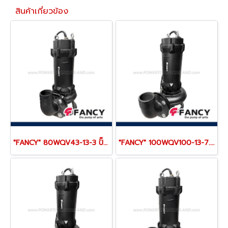
สินค้าเกี่ยวข้อง
"FANCY" 80WQV43-13-3 ปั๊มแช่ดูดโคลน 3 นิ้ว กระแสไฟ 3.0 KW/ 4 แรง (380V) ส่งสูง 13 เมตร ใบพัดตัดเหล็ก 48HR
"FANCY" 100WQV100-13-7.5 ปั๊มแช่ดูดโคลน 4 นิ้ว กระแสไฟ 7.5 KW/ 10 แรง (380V) ส่งสูง 13 เมตร ใบพัดตัดเหล็ก 48HR