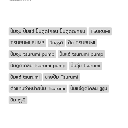
เปลี่ยน/คืนสินค้า **
ปั๊มจุ่ม ปั๊มแช่ ปั๊มดูดโคลน ปั๊มดูดตะกอน
TSURUMI
TSURUMI PUMP
ปั๊มซูรูมิ
ปั๊ม TSURUMI
ปั๊มจุ่ม tsurumi pump
ปั๊มแช่ tsurumi pump
ปั๊มดูดโคลน tsurumi pump
ปั๊มจุ่ม tsurumi
ปั๊มแช่ tsurumi
ขายปั๊ม Tsurumi
ตัวแทนจำหน่ายปั๊ม Tsurumi
ปั๊มแช่ดูดโคลน ซูรูมิ
ปั๊ม ซูรูมิ