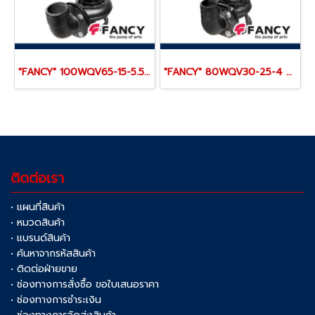
"FANCY" 100WQV65-15-5.5 ปั๊มแช่ดูดโคลน 4 นิ้ว กระแสไฟ 5.5 KW/ 7.5 แรง (380V) ส่งสูง 15 เมตร ใบพัดตัดเหล็ก 48HR
"FANCY" 80WQV30-25-4 ปั๊มแช่ดูดโคลน 3 นิ้ว กระแสไฟ 4.0 KW/ 5.5 แรง (380V) ส่งสูง 25 เมตร ใบพัดตัดเหล็ก 48HR
ติดต่อเรา
• แผนที่สินค้า
• หมวดสินค้า
• แบรนด์สินค้า
• ค้นหาจากรหัสสินค้า
• ติดต่อฝ่ายขาย
• ช่องทางการสั่งซื้อ ขอใบเสนอราคา
• ช่องทางการชำระเงิน