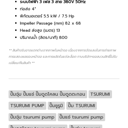
ระบบไฟฟ้า 3 เฟส 3 สาย 380V 50Hz
ท่อส่ง 4"
พิกัดมอเตอร์ 5.5 kW / 7.5 Hp
Impeller Passage (mm) 82 x 68
Head ส่งสูง (เมตร) 13
ปริมาณน้ำ (ลิตร/นาที) 800
** สินค้าจริงอาจแตกต่างจากภาพในหน้าจอ เนื่องจากการจัดแสงในการถ่ายภาพ
การแสดงผลของหน้าจอ และการผลิตในแต่ละล็อต ทางบริษัทฯขอสงวนสิทธิ์ไม่รับ
เปลี่ยน/คืนสินค้า **
ปั๊มจุ่ม ปั๊มแช่ ปั๊มดูดโคลน ปั๊มดูดตะกอน
TSURUMI
TSURUMI PUMP
ปั๊มซูรูมิ
ปั๊ม TSURUMI
ปั๊มจุ่ม tsurumi pump
ปั๊มแช่ tsurumi pump