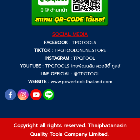
SOCIAL MEDIA
FACEBOOK :
TPQTOOLS
TIKTOK :
TPQTOOLONLINE.STORE
INSTAGRAM :
TPQTOOL
YOUTUBE :
TPQTOOLS ไทยพัฒนสิน ควอลิตี้ ทูลส์
LINE OFFICIAL :
@TPQTOOL
WEBSITE :
www.powertoolsthailand.com
Copyright all rights reserved. Thaiphatanasin
Quality Tools Company Limited.