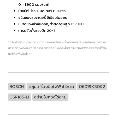
0 – 1,900 รอบ/นาที
น้ำหนักไม่รวมแบตเตอรี่ 0.93 กก.
ชนิดของแบตเตอรี่ ลิเธียมไอออน
ขนาดของหัวจับดอก, ต่ำสุด/สูงสุด 1.5 / 13 มม.
การปรับตั้งแรงบิด 20+1
** สินค้าจริงอาจแตกต่างจากภาพในหน้าจอ เนื่องจากการจัดแสงในการถ่ายภาพ
การแสดงผลของหน้าจอ และการผลิตในแต่ละล็อต ทางบริษัทฯขอสงวนสิทธิ์ไม่รับ
เปลี่ยน/คืนสินค้า **
BOSCH
กลุ่มเครื่องมือไฟฟ้าไร้สาย
06019K30K2
GSR185-LI
สว่านไขควงไร้สาย