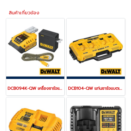
สินค้าเกี่ยวข้อง
DCB094K-QW เครื่องชาร์จแบตเตอรี่ 18V (20MAX) และพอร์ตชาร์จ USB-C Charging-Kit "DEWALT" ดีวอลท์
DCB104-QW แท่นชาร์จแบตเตอรี่ 4 ช่อง รุ่นชาร์จเร็ว "DEWALT" ดีวอลท์