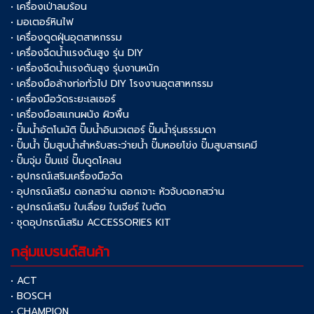
• เครื่องเป่าลมร้อน
• มอเตอร์หินไฟ
• เครื่องดูดฝุ่นอุตสาหกรรม
• เครื่องฉีดน้ำแรงดันสูง รุ่น DIY
• เครื่องฉีดน้ำแรงดันสูง รุ่นงานหนัก
• เครื่องมือล้างท่อทั่วไป DIY โรงงานอุตสาหกรรม
• เครื่องมือวัดระยะเลเซอร์
• เครื่องมือสแกนผนัง ผิวพื้น
• ปั๊มน้ำอัตโนมัติ ปั๊มน้ำอินเวเตอร์ ปั๊มน้ำรุ่นธรรมดา
• ปั๊มน้ำ ปั๊มสูบน้ำสำหรับสระว่ายน้ำ ปั๊มหอยโข่ง ปั๊มสูบสารเคมี
• ปั๊มจุ่ม ปั๊มแช่ ปั๊มดูดโคลน
• อุปกรณ์เสริมเครื่องมือวัด
• อุปกรณ์เสริม ดอกสว่าน ดอกเจาะ หัวจับดอกสว่าน
• อุปกรณ์เสริม ใบเลื่อย ใบเจียร์ ใบตัด
• ชุดอุปกรณ์เสริม ACCESSORIES KIT
กลุ่มแบรนด์สินค้า
• ACT
• BOSCH
• CHAMPION