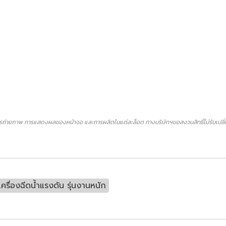
ถ่ายภาพ การแสดงผลของหน้าจอ และการผลิตในแต่ละล็อต ทางบริษัทฯขอสงวนสิทธิ์ไม่รับเปลี่ยน
เครื่องฉีดน้ำแรงดัน รุ่นงานหนัก