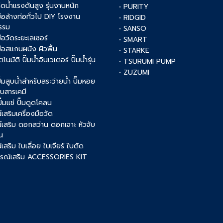
ฉีดน้ำแรงดันสูง รุ่นงานหนัก
• PURITY
งมือล้างท่อทั่วไป DIY โรงงาน
• RIDGID
รรม
• SANSO
มือวัดระยะเลเซอร์
• SMART
งมือสแกนผนัง ผิวพื้น
• STARKE
ัตโนมัติ ปั๊มน้ำอินเวเตอร์ ปั๊มน้ำรุ่น
• TSURUMI PUMP
• ZUZUMI
 ปั๊มสูบน้ำสำหรับสระว่ายน้ำ ปั๊มหอย
สูบสารเคมี
 ปั๊มแช่ ปั๊มดูดโคลน
เสริมเครื่องมือวัด
์เสริม ดอกสว่าน ดอกเจาะ หัวจับ
น
เสริม ใบเลื่อย ใบเจียร์ ใบตัด
ปกรณ์เสริม ACCESSORIES KIT