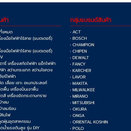
นค้า
กลุ่มแบรนด์สินค้า
าทั้งหมด
• ACT
รื่องมือไฟฟ้าไร้สาย (แบตเตอรี่)
• BOSCH
V
• CHAMPION
รื่องมือไฟฟ้าไร้สาย (แบตเตอรี่)
• CHIPEN
0V
• DEWALT
รตารี่ เครื่องสกัดไฟฟ้า แย็กไฟฟ้า
• FANCY
ฟฟ้า สว่านกระแทก สว่านไขควง
• KARCHER
เจียร์ไฟฟ้า
• LAVOR
งตัด เลื่อย เซาะ อเนกประสงค์
• MAKITA
ัดพื้น เครื่องปั่นเงาพื้น
• MILWAUKEE
งขัดสี เครื่องขัดกระดาษทราย
• MIRANO
เป่าลม
• MITSUBISHI
เป่าลมร้อน
• OKURA
์หินไฟ
• ONGA
งดูดฝุ่นอุตสาหกรรม
• ORIENTAL KOSHIN
ฉีดน้ำแรงดันสูง รุ่น DIY
• POLO