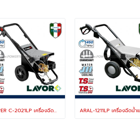
HYPER C-2021LP เครื่องฉีดน้ำแรงดันสูง 200 (น้ำเย็น)