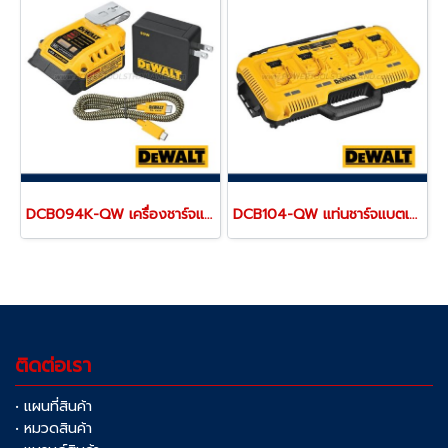
DCB094K-QW เครื่องชาร์จแบตเตอรี่ 18V (20MAX) และพอร์ตชาร์จ USB-C Charging-Kit "DEWALT" ดีวอลท์
DCB104-QW แท่นชาร์จแบตเตอรี่ 4 ช่อง รุ่นชาร์จเร็ว "DEWALT" ดีวอลท์
ติดต่อเรา
• แผนที่สินค้า
• หมวดสินค้า