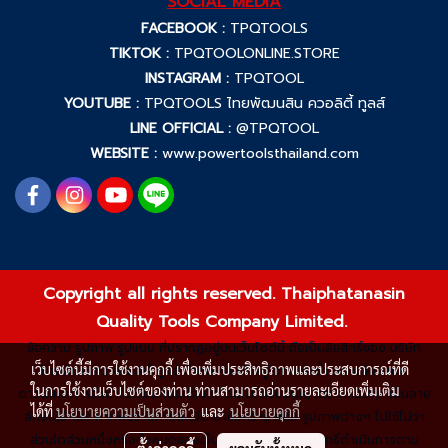
SOCIAL MEDIA
FACEBOOK :
TPQTOOLS
TIKTOK :
TPQTOOLONLINE.STORE
INSTAGRAM :
TPQTOOL
YOUTUBE :
TPQTOOLS ไทยพัฒนสิน ควอลิตี้ ทูลส์
LINE OFFICIAL :
@TPQTOOL
WEBSITE :
www.powertoolsthailand.com
Copyright all rights reserved. Thaiphatanasin
Quality Tools Company Limited.
ข้อความ รูปภาพ รูปแบบ ที่ปรากฏอยู่บนเว็บไซต์นี้ ถือเป็นลิขสิทธิ์ของ บริษัท
เว็บไซต์นี้มีการใช้งานคุกกี้ เพื่อเพิ่มประสิทธิภาพและประสบการณ์ที่ดี
ไทยพัฒนสิน ควอลิตี้ ทูลส์ จำกัด ห้ามมิให้ผู้ใดกระทำซ้ำ ลอกเลียนแบบ
ในการใช้งานเว็บไซต์ของท่าน ท่านสามารถอ่านรายละเอียดเพิ่มเติม
ดาวน์โหลด หรือนำไปใช้ประโยชน์อื่นใดโดยไม่ได้รับอนุญาตจากบริษัทฯ เป็นลาย
ได้ที่
นโยบายความเป็นส่วนตัว
และ
นโยบายคุกกี้
ลักษณ์อักษร หากพบว่ามีการละเมิด นำข้อความ หรือ รูปภาพต่างๆ ไปใช้ไม่ว่า
ส่วนใดส่วนหนึ่งหรือทั้งหมดของเว็บไซต์ ทางบริษัทฯ มีสิทธิ์ดำเนินการตาม