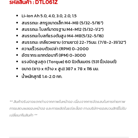
รหัสสินค้า : DTL061Z
Li-Ion Ah 5.0, 4.0, 3.0, 2.0, 1.5
สมรรถนะ สกรูขนาดเล็ก M4-M8 (5/32-5/16")
สมรรถนะ โบลท์มาตรฐาน M4-M12 (5/32-1/2")
สมรรถนะโบลท์แรงดันสูง M4-M8(5/32-5/16)
สมรรถนะ เกลียวหยาบ (ตามยาว) 22-75มม. (7/8-2-31/32")
ความเร็วรอบตัวเปล่า (RPM) 0-2000
อัตรากระแทกต่อนาที (IPM) 0-3000
แรงบิดสูงสุด (Torque) 60 นิวตันเมตร (531 นิ้วปอนด์)
ขนาด (ยาว x กว้าง x สูง) 387 x 78 x 116 มม.
น้ำหนักสุทธิ 1.4-2.0 กก.
** สินค้าจริงอาจแตกต่างจากภาพในหน้าจอ เนื่องจากการจัดแสงในการถ่ายภาพ
การแสดงผลของหน้าจอ และการผลิตในแต่ละล็อต ทางบริษัทฯขอสงวนสิทธิ์ไม่รับ
เปลี่ยน/คืนสินค้า **