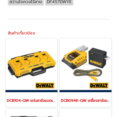
สว่านไขควงไร้สาย
DF457DWYE
สินค้าเกี่ยวข้อง
DCB104-QW แท่นชาร์จแบตเตอรี่ 4 ช่อง รุ่นชาร์จเร็ว "DEWALT" ดีวอลท์
DCB094K-QW เครื่องชาร์จแบตเตอรี่ 18V (20MAX) และพอร์ตชาร์จ USB-C Charging-Kit "DEWALT" ดีวอลท์