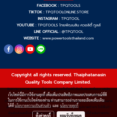
FACEBOOK :
TPQTOOLS
TIKTOK :
TPQTOOLONLINE.STORE
INSTAGRAM :
TPQTOOL
YOUTUBE :
TPQTOOLS ไทยพัฒนสิน ควอลิตี้ ทูลส์
LINE OFFICIAL :
@TPQTOOL
WEBSITE :
www.powertoolsthailand.com
Copyright all rights reserved. Thaiphatanasin
Quality Tools Company Limited.
ข้อความ รูปภาพ รูปแบบ ที่ปรากฏอยู่บนเว็บไซต์นี้ ถือเป็นลิขสิทธิ์ของ บริษัท
เว็บไซต์นี้มีการใช้งานคุกกี้ เพื่อเพิ่มประสิทธิภาพและประสบการณ์ที่ดี
ไทยพัฒนสิน ควอลิตี้ ทูลส์ จำกัด ห้ามมิให้ผู้ใดกระทำซ้ำ ลอกเลียนแบบ
ในการใช้งานเว็บไซต์ของท่าน ท่านสามารถอ่านรายละเอียดเพิ่มเติม
ดาวน์โหลด หรือนำไปใช้ประโยชน์อื่นใดโดยไม่ได้รับอนุญาตจากบริษัทฯ เป็นลาย
ได้ที่
นโยบายความเป็นส่วนตัว
และ
นโยบายคุกกี้
ลักษณ์อักษร หากพบว่ามีการละเมิด นำข้อความ หรือ รูปภาพต่างๆ ไปใช้ไม่ว่า
ส่วนใดส่วนหนึ่งหรือทั้งหมดของเว็บไซต์ ทางบริษัทฯ มีสิทธิ์ดำเนินการตาม
ตั้งค่าคุกกี้
ยอมรับทั้งหมด