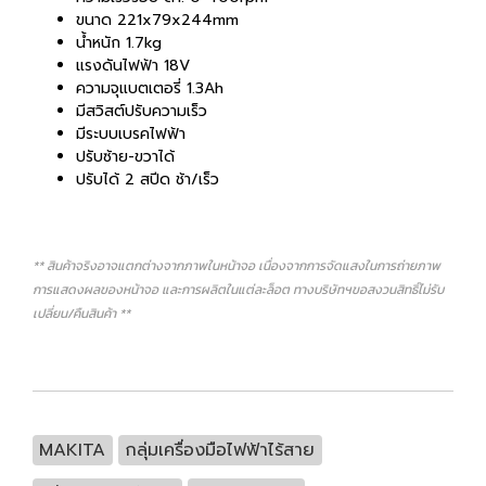
ขนาด 221x79x244mm
น้ำหนัก 1.7kg
แรงดันไฟฟ้า 18V
ความจุแบตเตอรี่ 1.3Ah
มีสวิสต์ปรับความเร็ว
มีระบบเบรคไฟฟ้า
ปรับซ้าย-ขวาได้
ปรับได้ 2 สปีด ช้า/เร็ว
** สินค้าจริงอาจแตกต่างจากภาพในหน้าจอ เนื่องจากการจัดแสงในการถ่ายภาพ
การแสดงผลของหน้าจอ และการผลิตในแต่ละล็อต ทางบริษัทฯขอสงวนสิทธิ์ไม่รับ
เปลี่ยน/คืนสินค้า **
MAKITA
กลุ่มเครื่องมือไฟฟ้าไร้สาย