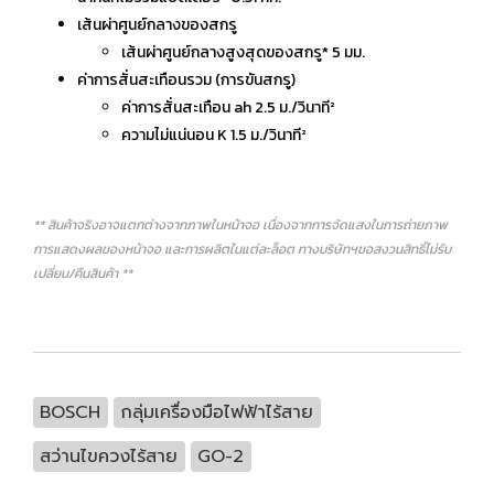
เส้นผ่าศูนย์กลางของสกรู
เส้นผ่าศูนย์กลางสูงสุดของสกรู* 5 มม.
ค่าการสั่นสะเทือนรวม (การขันสกรู)
ค่าการสั่นสะเทือน ah 2.5 ม./วินาที²
ความไม่แน่นอน K 1.5 ม./วินาที²
** สินค้าจริงอาจแตกต่างจากภาพในหน้าจอ เนื่องจากการจัดแสงในการถ่ายภาพ
การแสดงผลของหน้าจอ และการผลิตในแต่ละล็อต ทางบริษัทฯขอสงวนสิทธิ์ไม่รับ
เปลี่ยน/คืนสินค้า **
BOSCH
กลุ่มเครื่องมือไฟฟ้าไร้สาย
สว่านไขควงไร้สาย
GO-2