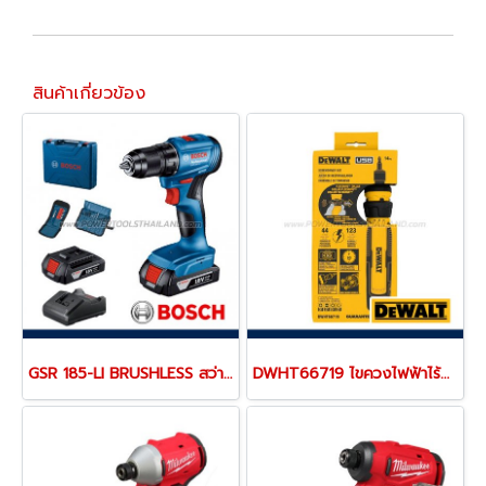
สินค้าเกี่ยวข้อง
GSR 185-LI BRUSHLESS สว่านไขควงไร้สาย 18V + อุปกรณ์เสริม 23 ชิ้น (06019K30K2)
DWHT66719 ไขควงไฟฟ้าไร้สาย 4V MAX ขนาด 6.35 มม.(HEX) แรงบิดสูงสุด 360RPM "DEWALT" ดีวอลท์